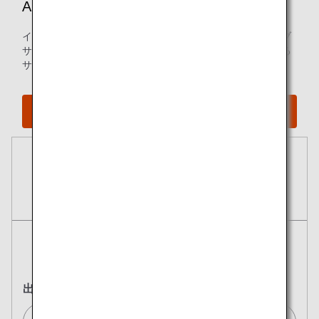
ANA Wi-Fi Service
インターネットを利用して動画ストリーミング視聴、ウェブ
サイトの閲覧やメッセージの送受信等をお楽しみいただける
サービスです。
ANA Wi-Fi Serviceの詳細を見る
予約
航空券
往復
片道
出発地