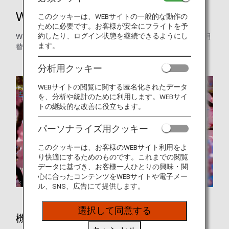
Wi-Fi・機内エンターテインメント
このクッキーは、WEBサイトの一般的な動作の
ために必要です。お客様が安全にフライトを予
約したり、ログイン状態を継続できるようにし
Wi-Fi無料コンテンツ、機内番組、オーディオプログラムを月
ます。
替わりでお届けします。
分析用クッキー
WEBサイトの閲覧に関する匿名化されたデータ
を、分析や統計のために利用します。WEBサイ
トの継続的な改善に役立ちます。
パーソナライズ用クッキー
このクッキーは、お客様のWEBサイト利用をよ
り快適にするためのものです。これまでの閲覧
データに基づき、お客様一人ひとりの興味・関
心に合ったコンテンツをWEBサイトや電子メー
ル、SNS、広告にて提供します。
選択して同意する
機内エンターテインメント