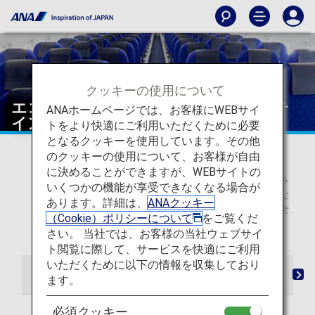
クッキーの使用について
エコノミークラスのWi-Fi・エンターテ
ANAホームページでは、お客様にWEBサイ
インメント（日本国内線）
トをより快適にご利用いただくために必要
となるクッキーを使用しています。その他
* 2026年5月19日以降のご搭乗分から、日本国内線の予
のクッキーの使用について、お客様が自由
約検索画面での表記を従来の「プレミアムクラス」・
に決めることができますが、WEBサイトの
「普通席」から、「ファーストクラス（プレミアムクラ
いくつかの機能が享受できなくなる場合が
ス）」・「エコノミークラス」へ変更いたしました。な
あります。詳細は、
ANAクッキー
お、当表記変更に伴うサービスの変更は予定していませ
（Cookie）ポリシーについて
をご覧くだ
ん。
さい。 当社では、お客様の当社ウェブサイ
ト閲覧に際して、サービスを快適にご利用
いただくために以下の情報を収集しており
チェックインからご搭乗・ご到着まで
シート
ます。
必須クッキー