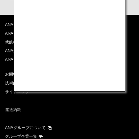
プロモーションコードについて
ANAについて
前後3日の運賃を検索
ANAからのお知らせ
・表示金額は選択いただいた条件でのもっともおトクな運賃となりま
就航都市
す。
ANAがお約束する体験
・表示金額と空席状況は最新ではない場合があります。[検索する]ボタ
ンより最新の空席照会結果をご確認ください。
ANAマイレージクラブ
・「＊」は現在金額が確認できない都市・日付となります。空席照会結
果画面にて最新の情報をご確認ください。
・表示金額には、運賃、
燃油特別付加運賃
、
航空保険特別料金
、その他
お問い合わせ
の各種税金、料金などが含まれます。発券時に再計算するため、変動す
技術的なお問い合わせ（推奨環境）
る可能性があります。
・複数空港がある都市においては、複数空港の中でのおトクな運賃が表
サイトマップ
示される場合があります。
運送約款
検索する
ANAグループについて
グループ企業一覧