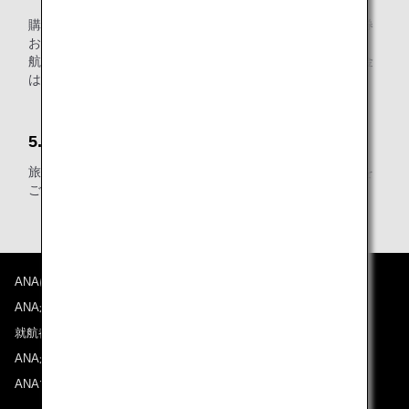
購入・変更・払い戻し等の適用条件は、ご利用になる航空券
および運賃の適用条件に則ります。
航空券購入後に対象空港をご利用にならない場合、当該料金
は払い戻しいたします。
5.その他
旅客施設使用料の詳細については、各空港のウェブサイトを
ご確認ください。
ANAについて
ANAからのお知らせ
就航都市
ANAがお約束する体験
ANAマイレージクラブ