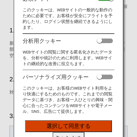
2025年2月28日更新
このクッキーは、WEBサイトの一般的な動作の
ために必要です。お客様が安全にフライトを予
約したり、ログイン状態を継続できるようにし
ます。
1.対象空港
分析用クッキー
新千歳空港、仙台空港、成田空港、羽田空港、静岡空港、中
部空港、伊丹空港、関西空港、神戸空港、広島空港、北九州
WEBサイトの閲覧に関する匿名化されたデータ
空港、福岡空港、熊本空港、那覇空港
を、分析や統計のために利用します。WEBサイ
トの継続的な改善に役立ちます。
パーソナライズ用クッキー
2.対象のお客様
このクッキーは、お客様のWEBサイト利用をよ
対象空港発着の日本国内線をご利用のお客様
り快適にするためのものです。これまでの閲覧
データに基づき、お客様一人ひとりの興味・関
心に合ったコンテンツをWEBサイトや電子メー
ル、SNS、広告にて提供します。
3.料金額
選択して同意する
発着空港
大人
小人