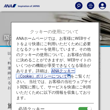
クッキーの使用について
国内線旅客施設使用料（PFC）のご案内
ANAホームページでは、お客様にWEBサイ
（日本国内線）
トをより快適にご利用いただくために必要
となるクッキーを使用しています。その他
以下の日本国内線旅客ターミナルビルは、「旅客施設使用料
のクッキーの使用について、お客様が自由
（Passenger Facility Charge）」を設定しております。この
に決めることができますが、WEBサイトの
料金は、お客様が対象空港発着便の航空券を購入の際、航空
いくつかの機能が享受できなくなる場合が
運賃とともにお支払いいただき、航空会社が空港管理会社へ
あります。詳細は、
ANAクッキー
納入するものです。各空港の管理会社は、当該料金を、皆様
（Cookie）ポリシーについて
をご覧くだ
がご利用になる出発・到着ロビー等さまざまな施設を整備す
さい。 当社では、お客様の当社ウェブサイ
るための費用等に充当してまいります。
ト閲覧に際して、サービスを快適にご利用
お客様のご理解を賜りますようお願い申し上げます。
いただくために以下の情報を収集しており
ます。
旅客施設使用料の概要
必須クッキー