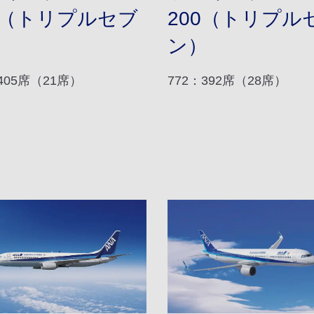
0（トリプルセブ
200（トリプル
）
ン）
405席（21席）
772：392席（28席）