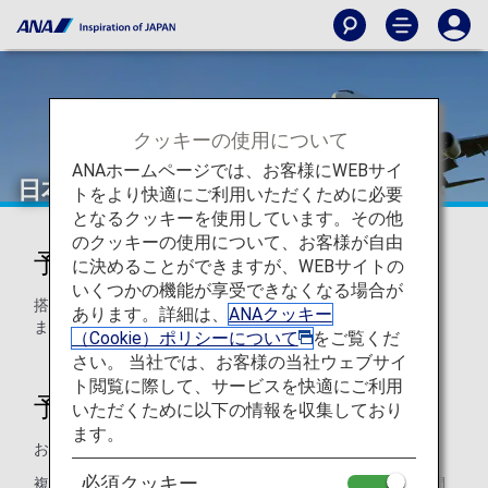
クッキーの使用について
ANAホームページでは、お客様にWEBサイ
日本国内線運賃のご利用について
トをより快適にご利用いただくために必要
となるクッキーを使用しています。その他
のクッキーの使用について、お客様が自由
予約・発売開始日
に決めることができますが、WEBサイトの
いくつかの機能が享受できなくなる場合が
搭乗日355日前（日本時間午前9:00）から予約・販売いたし
あります。詳細は、
ANAクッキー
ます。
（Cookie）ポリシーについて
をご覧くだ
さい。 当社では、お客様の当社ウェブサイ
ト閲覧に際して、サービスを快適にご利用
予約・お支払い期限
いただくために以下の情報を収集しており
ます。
お支払い期限は予約される日時、運賃により異なります。
必須クッキー
複数区間を同時に購入する場合のお支払い期限は、第一区間