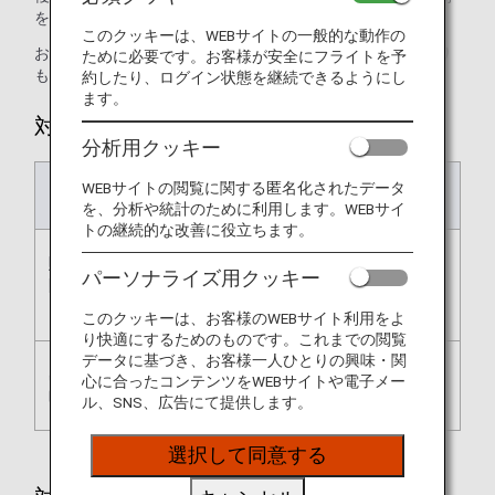
を基準といたします。
このクッキーは、WEBサイトの一般的な動作の
お支払い期限は運賃変更等の理由により下記の記載内容より
ために必要です。お客様が安全にフライトを予
も短く設定される場合がございます。
約したり、ログイン状態を継続できるようにし
ます。
対象運賃：フレックス
分析用クッキー
WEBサイトの閲覧に関する匿名化されたデータ
予約期限
お支払い期限
を、分析や統計のために利用します。WEBサイ
トの継続的な改善に役立ちます。
販売開始〜出発時刻24時
予約48時間後または出発
パーソナライズ用クッキー
間より前
時刻24時間前のいずれか
早い方
このクッキーは、お客様のWEBサイト利用をよ
り快適にするためのものです。これまでの閲覧
データに基づき、お客様一人ひとりの興味・関
出発時刻24時間前〜出発
即時購入
心に合ったコンテンツをWEBサイトや電子メー
時刻20分前まで
ル、SNS、広告にて提供します。
選択して同意する