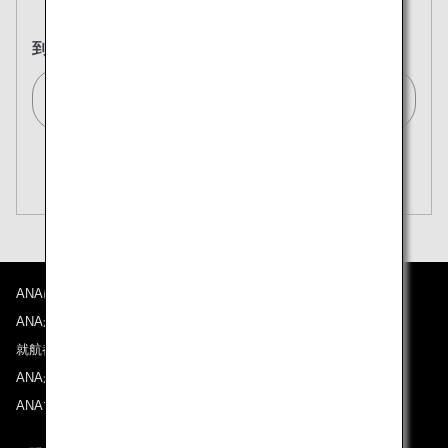
到着地
東京(全て)/Tokyo (All)[TYO]
複数都市で検索
閉じる
エコノミークラス
開く
往復で異なるクラスで検索
運賃タイプ指定なし
ご利用条件
ANAについて
往路出発日および時間帯
ANAからのお知らせ
日付を選択
就航都市
ANAがお約束する体験
ANAマイレージクラブ
時間帯指定なし