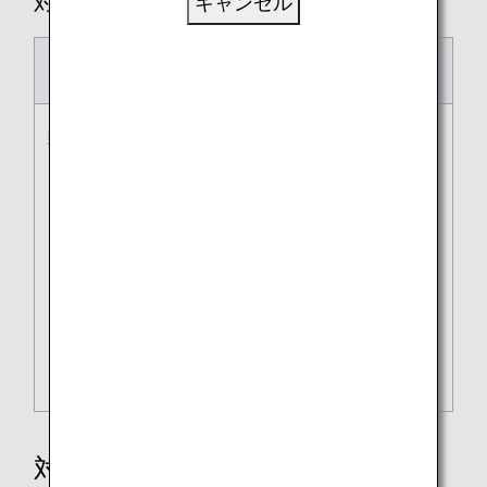
対象運賃：スタンダード・シンプル
キャンセル
予約期限
お支払い期限
販売開始〜搭乗日45/28/1
以下のうち、いずれか一番
日前
早いタイミング
・予約をしてから24時間
後
・事前購入期日当日23:59
・出発時刻24時間前
但し、いずれの場合でも予
約取得のタイミングが出発
時刻24時間を切っている
場合は即時購入
対象運賃：セール