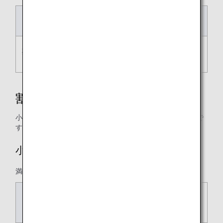
予約期限
お支払い期限
期間限定（不定期販売）
予約日当日23:59
割引
小児割引がございます。適用運賃や割引率は以下のとおりで
す。
小児割引
満2歳以上12歳未満の旅客に適用されます。
適用運賃
フレックス・スタンダー
ド・シンプル・セール