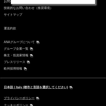
お問い合わせ
経由地および乗り継ぎ所要時間を追加する
技術的なお問い合わせ（推奨環境）
サイトマップ
復路出発日および時間帯
運送約款
日付を選択
ANAグループについて
時間帯指定なし
グループ企業一覧
株主・投資家情報
経由地および乗り継ぎ所要時間を追加する
プレスリリース
欧州採用情報
1人
日本語 | Italy (都市と言語を選択してください)
プライバシーポリシー
プロモーションコードについて
クッキーポリシー