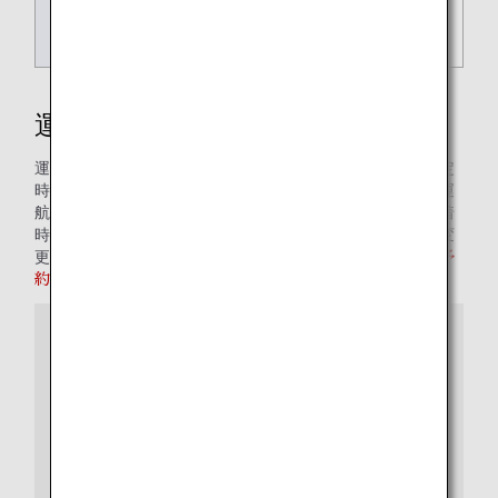
割引率
各運賃から25%割引
運航ダイヤ
運航ダイヤ確定前に販売を開始いたします。運航ダイヤ確定
時にご予約便の運休または発着時刻・便名・機種・機材・運
航会社・座席番号に変更が発生する場合がございます。発着
時間の変更により旅程が不成立となる場合は、ANA便への変
更または払い戻しを承ります。
運航ダイヤ確定後に再度ご予
約内容をご確認いただきますようお願いいたします。
運航ダイヤ確定時期
夏ダイヤ（3月の最終日曜日～10月の最終日曜日の直前
の土曜日ご搭乗分）：1月下旬頃
冬ダイヤ（10月の最終日曜日～翌年3月の最終日曜日の
直前の土曜日ご搭乗分）：8月下旬頃