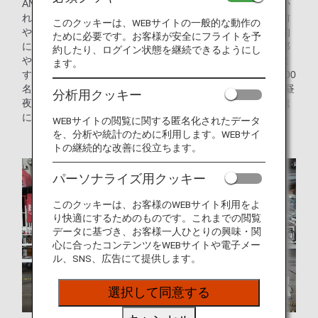
ANAグループでは、お客様を安全かつ快適に、時刻表に書か
れている時間どおりに目的地までお届けするために、出発前
このクッキーは、WEBサイトの一般的な動作の
や到着後に飛行機の点検作業を行っています。また、定期的
ために必要です。お客様が安全にフライトを予
に飛行機を格納庫に入れ、普段は外から見えない機体の内部
約したり、ログイン状態を継続できるようにし
や取り外した部品の点検、修理や改修作業なども行っていま
ます。
す。これらの作業を担当しているのがANAグループに約3,000
名（2021年10月現在）在籍している整備士です。彼らは、昼
分析用クッキー
夜を問わず、大雨・大雪などの悪天候の中でも正確かつ迅速
に整備作業を行い、飛行機の運航を支えています。
WEBサイトの閲覧に関する匿名化されたデータ
を、分析や統計のために利用します。WEBサイ
トの継続的な改善に役立ちます。
パーソナライズ用クッキー
このクッキーは、お客様のWEBサイト利用をよ
り快適にするためのものです。これまでの閲覧
データに基づき、お客様一人ひとりの興味・関
心に合ったコンテンツをWEBサイトや電子メー
ル、SNS、広告にて提供します。
選択して同意する