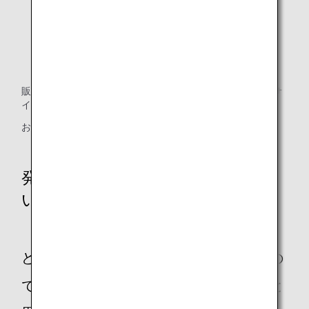
ヌテーアクアツインズ株式会社で洗濯しています。
職人さんが、一つ一つほぼ手作業で「裁断」、「修
理」、「縫製」しています。
販売開始時期につきましては決定し次第、ANA公式ウェブサ
イトまたはSNSにてご案内いたします。
お問い合わせ先:
ml_prj_ANA_UPCYCLE@anawf.co.jp
発案者の高橋秀弥さんにお話を伺
いました！
どのようなきっかけで始めた取り組みなの
ですか。また、なぜバッグを製作しようと