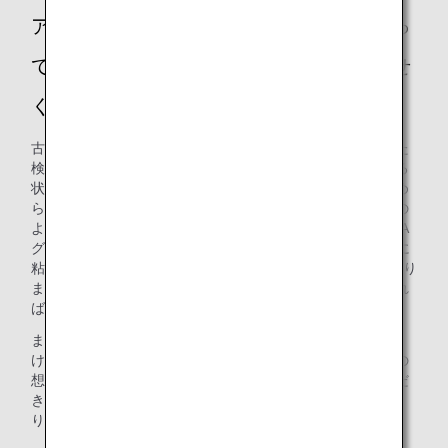
アップサイクルで製作されたバッグを使っ
ていただく方々に伝えたい想いをお聞かせ
ください。
古着を使用したバッグ製作について発案し、具現化に向けた
検討を進めている中、新型コロナウイルスの感染が拡大する
状況となりました。この影響を受け、思うように検討を進め
らない期間が続き、何度もくじけそうになりましたが、その
ような時はいつも多くの仲間に支えられました。私たちANA
グループのDNAである「挑戦」する気持ちで、仲間とともに
粘り強く取り組み、発案から約3年後にようやく製品化に至り
ました。この挑戦する想いを少しでもお客様にお伝えできれ
ばと思っております。
また、ANAグループはこのほかにも積極的にSDGs達成に向
けた取り組みを行っています。ぜひ、私たちANAグループの
想いの詰まった、世界に一つしかないバッグをご使用いただ
き、お客様とともに楽しくSDGs達成に向けた取り組みを盛
り上げていければと思います。