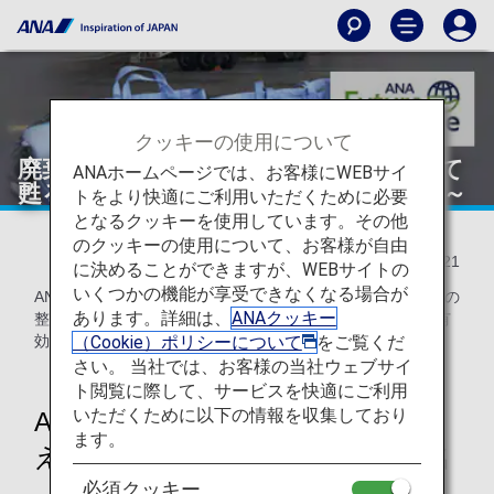
クッキーの使用について
廃棄予定の整備作業着がバッグになって
ANAホームページでは、お客様にWEBサイ
甦る～「アップサイクル」の取り組み～
トをより快適にご利用いただくために必要
となるクッキーを使用しています。その他
のクッキーの使用について、お客様が自由
2022/01/21
に決めることができますが、WEBサイトの
いくつかの機能が享受できなくなる場合が
ANAグループの1人の整備士の発案から始まった、廃棄予定の
あります。詳細は、
ANAクッキー
整備作業着を素敵なバッグとして甦らせ、限りある資源を有
（Cookie）ポリシーについて
をご覧くだ
効活用する「アップサイクル」の取り組みをご紹介します。
さい。 当社では、お客様の当社ウェブサイ
ト閲覧に際して、サービスを快適にご利用
いただくために以下の情報を収集しており
ANAグループの飛行機の運航を支
ます。
える整備士の数はなんと約3,000名
必須クッキー