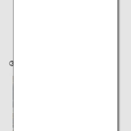
生地が丈夫である
大量生産ができない製品のため希少性がある
多数のポケットがあり機能性が高い
内装にペンケースがある（サコッシュを除く）
③ 製造工程