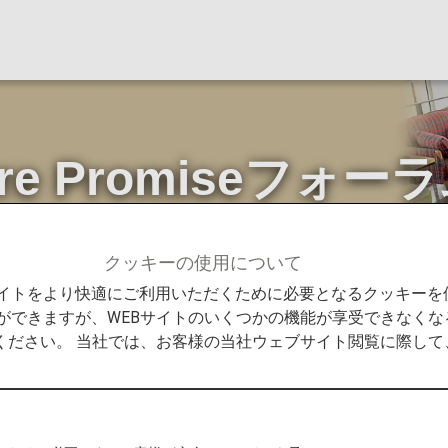
ture Promiseフ
クッキーの使用について
Promise
第1回 ANA Future Promiseフォーラムを開催しま
Bサイトをより快適にご利用いただくために必要となるクッキー
ができますが、WEBサイトのいくつかの機能が享受できなくな
ください。 当社では、お客様の当社ウェブサイト閲覧に際し