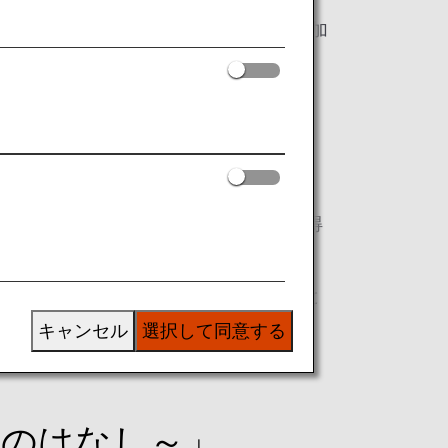
せて、120名を越えるANAグループ社員が参加
事として捉え、行動をおこすきっかけを得
できること、ANAグループが出来ること
キャンセル
選択して同意する
ミのはなし～」