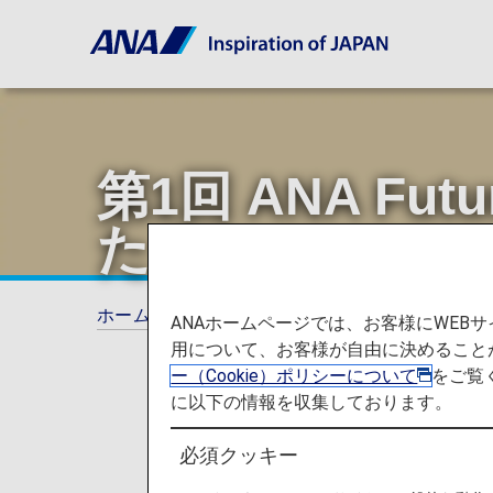
第1回 ANA Fu
た！
ホーム
ANAからのお知らせ
ANA Future 
ANAホームページでは、お客様にWE
用について、お客様が自由に決めること
ー（Cookie）ポリシーについて
をご覧
に以下の情報を収集しております。
必須クッキー