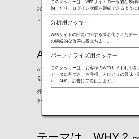
このクッキーは、WEBサイトの一般的な動
約したり、ログイン状態を継続できるように
2023年8月、第1回 ANA Future
しました。
分析用クッキー
WEBサイトの閲覧に関する匿名化されたデー
の継続的な改善に役立ちます。
ANA Future Pr
パーソナライズ用クッキー
このクッキーは、お客様のWEBサイト利用
ANAグループが掲げている、環境に関
データに基づき、お客様一人ひとりの興味・
ることを目的に、今年度より新設しまし
ル、SNS、広告にて提供します。
外部の方を講師としてお招きし、日常の
を皆で考えます。
テーマは「WHY？