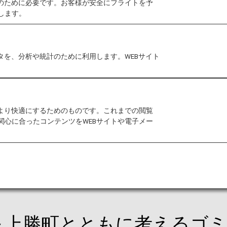
作のために必要です。お客様が安全にフライトを予
します。
 Promiseフォーラムを開催し、対面・オンライン視聴も合わ
タを、分析や統計のために利用します。WEBサイト
omiseフォーラムとは？
をより快適にするためのものです。これまでの閲覧
する中長期目標の達成に向けて、一人一人がESGを自分
関心に合ったコンテンツをWEBサイトや電子メー
た。
業務の中では得ることが難しい新たな知見から、自分に
～上勝町とともに考えるゴ