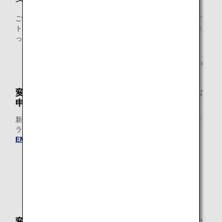
ご搭乗の国際線出発時間の24時間前までに、ANAウェブサイ
ト上でのご変更が可能です。空港カウンターでのご変更は承
っておりません。
ご搭乗クラス、ご搭乗日、ご搭乗便を変更された場合、
既にお申し込み済みの有料ラウンジサービスのご利用申
請は取り消されます。
変更先のフライトで有料ラウンジサービスをお
申し込みされる場合
新たに有料ラウンジサービスをご購入いただき、変更前のフ
ライトですでにご購入いただいた有料ラウンジサービスの
EMD（電子証票）
は払い戻しいたします。
払い戻しの処理が完了しましたら、eメールにてご連絡
いたします。
この処理には、1～2日かかる場合がございます。
* 2025年9月16日以降にご変更の手続きをされる場合
は、新料金が適用されます。
変更先のフライトで有料ラウンジサービスのお