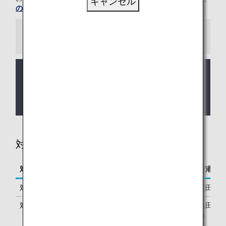
キャンセル
のご案内
をご覧ください。
お知らせ
価格改定のお知らせ：2025年9月16日販売分より、
有料ラウンジサービスのご利用料金を変更いたしま
す。改定後の料金につきましては、「
ご利用料金
」
をご確認ください。
対象について
対象と受付期限
ANAウェブサイト（事前申し込み）
空港カ
対象空港
成田/羽田/ホノルル空港
成田/羽
対象フライト
成田/羽田/ホノルル発 ANA運航国際
成田/羽
線
線