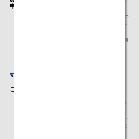
申し込みをされない場合
すでにご購入されたEMDがご利用条件および有効期限の
範囲内であれば、別のフライトでの有料ラウンジサービ
スご利用が可能です。
ご購入済みのEMD（電子証票）を別のフライトでご利用
される場合は、ご搭乗便の出発時間の24時間前までに、
ANAお問い合わせ窓口にて承ります。
ご購入後の払い戻しはできません。
有料サービスのEMDについて
ご利用条件
ご利用いただける空港ラウンジの席数には限りがありま
す。
ラウンジのご利用は、各出発便の空港カウンターでのご
搭乗手続きが完了し、保安検査場を通過した後に限りま
す。