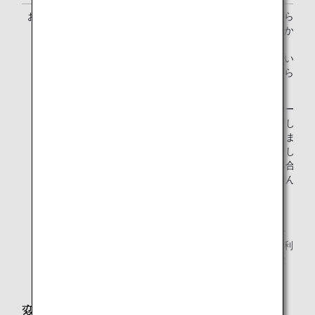
お申し込み方法
ANAウェブサイトから航
入後、予約完了画面からお
ください。
すでにご予約されているお
「予約詳細」画面からお申
ださい。
有料ラウンジサービス
のお客様、お申し込み
付期限にあてはまらな
様、およびお申し込み
に達している場合は、
みいただけません。
*1.
2025年9月15日以前にご購入済みの有料ラウンジサー
ビスについては、9月16日以降もご購入時の料金でご利
用いただけます。ご購入後の変更については、新料金
が適用される場合がございます。詳細については、
「変更」をご確認ください。
変更