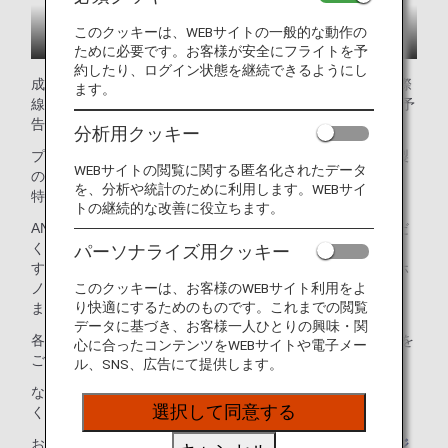
このクッキーは、WEBサイトの一般的な動作の
ために必要です。お客様が安全にフライトを予
約したり、ログイン状態を継続できるようにし
成田・羽田・ホノルル（ダニエル.K.イノウエ国際）空港国際
ます。
線の「ANA LOUNGE」のイメージです。ご提供サービスは予
告なく変更となる場合があります。
分析用クッキー
プライベートな空間で出発前の時間を有効活用。シェフ特製
WEBサイトの閲覧に関する匿名化されたデータ
の料理とドリンクを楽しみながら、空港での時間を快適で、
を、分析や統計のために利用します。WEBサイ
特別な体験に。
トの継続的な改善に役立ちます。
ANAウェブサイトでラウンジ利用料を事前にお支払いいただ
くことで、対象ラウンジをお得な料金でご利用いただけま
パーソナライズ用クッキー
す。有料ラウンジは、日本の羽田空港と成田空港に加え、ホ
このクッキーは、お客様のWEBサイト利用をよ
ノルルのダニエル・K・イノウエ国際空港でご利用いただけ
り快適にするためのものです。これまでの閲覧
ます。
データに基づき、お客様一人ひとりの興味・関
各ラウンジ内ではお飲物やWi-Fiなど、さまざまなサービスを
心に合ったコンテンツをWEBサイトや電子メー
ご提供しております。
ル、SNS、広告にて提供します。
なお、ANA SUITE LOUNGEは対象外となりますのでご注意
選択して同意する
ください。
お食事メニューやサービスの詳細につきましては、
ラウンジ