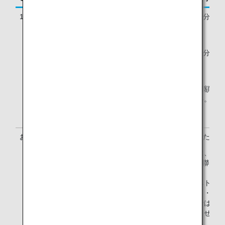
1名様あたりのご利用料金
2025年9月15日購入分まで*
成田/羽田 8,000円
（税込）
ホノルル 80米ドル
2025年9月16日購入分から
成田/羽田 8,800円
ホノルル 80米ドル
大人と小児は同額。大
する幼児は無料。
お支払い方法
クレジットカードまたはPay
中国サイトでは、支付
（Alipay）・銀聯カ
用になれます。
中国・韓国・ベトナム
ネシア・インド・マレ
トルコサイトではPayp
利用いただけません。