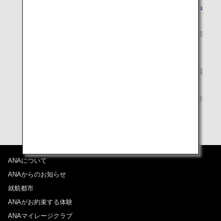
搭乗手続きカウンターの営業開始時刻については、こち
らでご確認ください。
お申し込み時にお受け取りになったお客様控えは、実際
にラウンジをご利用になるまで大切に保管してくださ
い。
混雑時はご利用になるラウンジを指定させていただく場
合があります。
満席の場合は、ご利用いただけないことがあります。詳
しくは空港のANA係員にお尋ねください。
ANAについて
ANAからのお知らせ
就航都市
ANAがお約束する体験
ANAマイレージクラブ