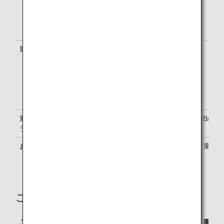
NH便名のご利用に限ります。
他航空会社とのコードシェア便
を除きます。
対象航空券
航空券番号が205で始まる航空券
-
（メキシコサイトでのご購入を除
く）
特典航空券をご利用の場合、本
特典はご利用いただけません。
対象のご予約ク
Y/B/M/U/H/Q/V/W/S
Y/B/M/U
ラス
お申込み期間
航空券購入後～出発予定時刻の24時
搭乗開
間前まで
ご利用料金
ご利用料金・お申し込み・お支払い
ANAウェブサイト（事前