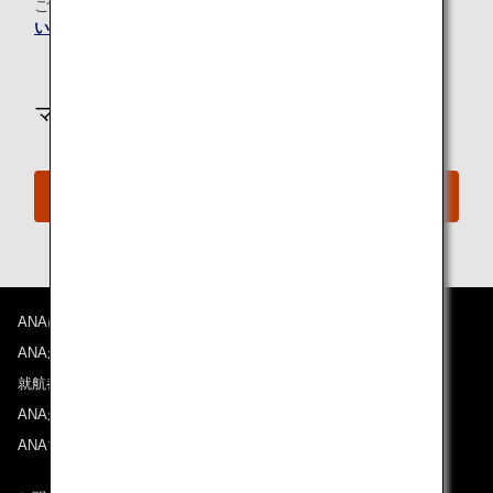
ご質問はありますか？
「ご予約の手続き」をご確認くださ
ご利用条件
い。
往路出発日および時間帯
マイルを利用してのご予約は
日付を選択
特典予約
時間帯指定なし
経由地および乗り継ぎ所要時間を追加する
ANAについて
復路出発日および時間帯
ANAからのお知らせ
就航都市
日付を選択
ANAがお約束する体験
ANAマイレージクラブ
時間帯指定なし