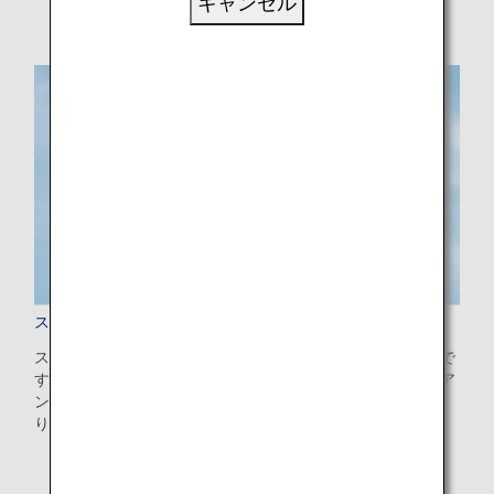
キャンセル
スター アライアンス ネットワーク
スター アライアンスは、世界最大の航空会社ネットワークで
す。ANAマイレージクラブ会員のお客様は、スター アライア
ンス加盟航空会社運航便のご利用に際し、マイルを貯めた
り、特典やサービスにお使いいただけたりします。