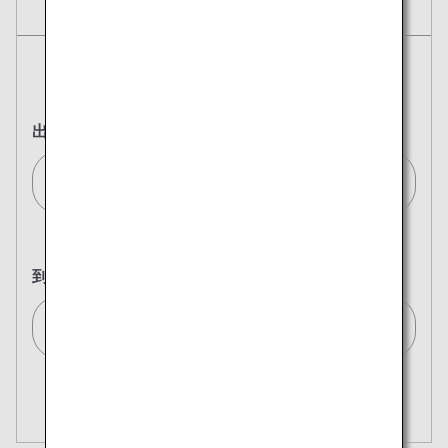
航空券
往復
片道
出発地
ミラノ(全て)/Milan (All)[MIL]
到着地
東京(全て)/Tokyo (All)[TYO]
複数都市で検索
閉じる
エコノミークラス
開く
往復で異なるクラスで検索
運賃タイプ指定なし