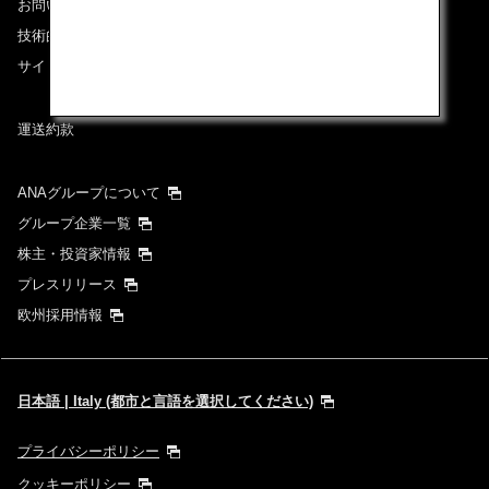
お問い合わせ
経由地および乗り継ぎ所要時間を追加する
技術的なお問い合わせ（推奨環境）
サイトマップ
1人
運送約款
ANAグループについて
グループ企業一覧
プロモーションコードについて
株主・投資家情報
プレスリリース
前後3日の運賃を検索
欧州採用情報
・表示金額は選択いただいた条件でのもっともおトクな運賃となりま
す。
・表示金額と空席状況は最新ではない場合があります。[検索する]ボタ
ンより最新の空席照会結果をご確認ください。
日本語 | Italy (都市と言語を選択してください)
・「＊」は現在金額が確認できない都市・日付となります。空席照会結
果画面にて最新の情報をご確認ください。
・表示金額には、運賃、
燃油特別付加運賃
、
航空保険特別料金
、その他
プライバシーポリシー
の各種税金、料金などが含まれます。発券時に再計算するため、変動す
る可能性があります。
クッキーポリシー