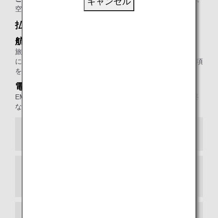
キャンセル
空会社の払い戻し規定が適用されますのでご注意ください。
払い戻し受付期間
航空券
旅行開始日（未使用の場合は発行日）から1年と30日以内
に、航空券またはeチケットお客様控と、その他の必要な事項
をご提示いただくことで払い戻しを承ります。
電子証票（EMD）
EMDの発行日から1年と30日以内であれば、払い戻しに必要
な事項をご提示いただくことで、払い戻しを承ります。
ANAから購入された航空券の払い戻し
旅行会社や他の航空会社から購入された航空
券