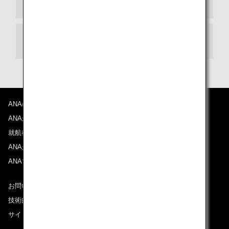
払い戻し金額
払い戻し方法
ANAについて
ANAからのお知らせ
就航都市
ANAがお約束する体験
ANAマイレージクラブ
お問い合わせ
技術的なお問い合わせ（推奨環境）
サイトマップ