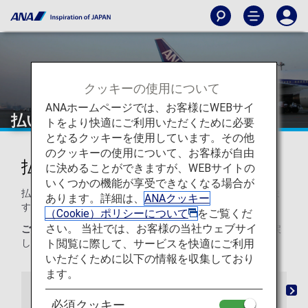
クッキーの使用について
ANAホームページでは、お客様にWEBサイ
払い戻し・振替
トをより快適にご利用いただくために必要
となるクッキーを使用しています。その他
のクッキーの使用について、お客様が自由
払い戻し・振替について
に決めることができますが、WEBサイトの
いくつかの機能が享受できなくなる場合が
払い戻し・振替に関するANAのポリシーについてご案内しま
あります。詳細は、
ANAクッキー
す。
（Cookie）ポリシーについて
をご覧くだ
さい。 当社では、お客様の当社ウェブサイ
ご注意：
原則、航空券上に記名のあるご本人様に限り払い戻
ト閲覧に際して、サービスを快適にご利用
しを行います。
いただくために以下の情報を収集しており
ます。
悪天候など不可抗力が理由の航空券の払い戻し
機材
必須クッキー