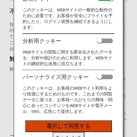
このクッキーは、WEBサイトの一般的な動作の
不可抗力が理由の払い戻し
ために必要です。お客様が安全にフライトを予
約したり、ログイン状態を継続できるようにし
台風・降雪などの不可抗力に起因するフライトの遅延・欠航
ます。
の際には、ご予約の変更やご宿泊のご案内をさせていただい
ておりますが、やむを得ず払い戻しをさせていただく場合が
分析用クッキー
ございます。払い戻しをご希望の場合は、以下のお手続きを
お願いします。
WEBサイトの閲覧に関する匿名化されたデータ
を、分析や統計のために利用します。WEBサイ
対象となる航空券の確認
トの継続的な改善に役立ちます。
対象となる航空券およびEMD
パーソナライズ用クッキー
遅延・欠航となる弊社対象便をご予約済みのANA国際線
航空券（航空券番号が205で始まる航空券）
このクッキーは、お客様のWEBサイト利用をよ
り快適にするためのものです。これまでの閲覧
遅延・欠航となったご予約済みの他の航空会社の国際航
データに基づき、お客様一人ひとりの興味・関
空券
心に合ったコンテンツをWEBサイトや電子メー
ル、SNS、広告にて提供します。
遅延・欠航となった弊社対象便に付随するサービスをお
申込み済みのANAで発券されたEMD（EMD番号が205か
ら始まるEMD）
選択して同意する
ご注意：
他の航空会社の航空券の払い戻しについては、各航