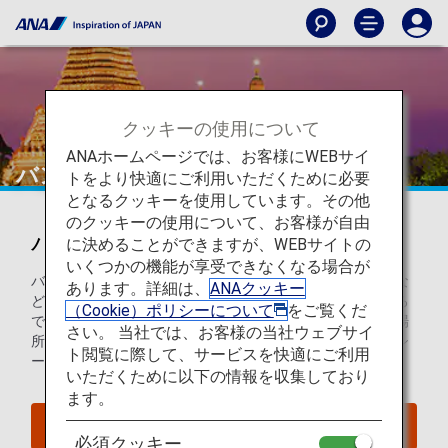
クッキーの使用について
ANAホームページでは、お客様にWEBサイ
バンコク
トをより快適にご利用いただくために必要
となるクッキーを使用しています。その他
のクッキーの使用について、お客様が自由
バンコクを知ろう
に決めることができますが、WEBサイトの
いくつかの機能が享受できなくなる場合が
バンコクは、にぎやかなナイトマーケットや中心街の喧噪な
あります。詳細は、
ANAクッキー
ど、絶えずわくわくさせてくれる街です。街のいたるところ
（Cookie）ポリシーについて
をご覧くだ
で見られる地元のおいしい屋台料理から、エキゾチックな場
さい。 当社では、お客様の当社ウェブサイ
所で振る舞われる高級グルメまで、世界的に有名なフードシ
ト閲覧に際して、サービスを快適にご利用
ーンをご堪能ください。
いただくために以下の情報を収集しており
ます。
バンコクへのフライトを探す
必須クッキー