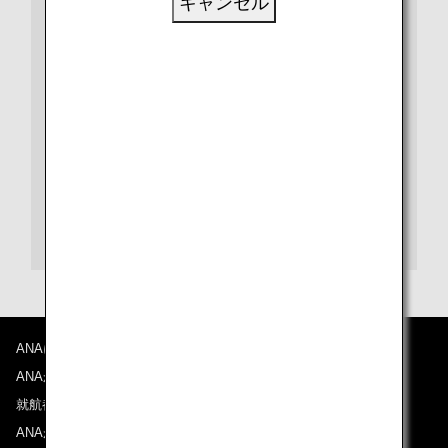
キャンセル
ビザや出入国、検疫など、さらに詳しい情報は、都市や
国別の情報ページをご覧ください。
また、各目的地の空港に関する情報は、空港ガイドをご
覧ください。
スワンナプーム国際空港ガイド
ANAについて
ANAからのお知らせ
就航都市
ANAがお約束する体験