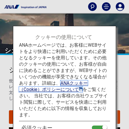
クッキーの使用について
ANAホームページでは、お客様にWEBサイ
シカゴ
トをより快適にご利用いただくために必要
となるクッキーを使用しています。その他
のクッキーの使用について、お客様が自由
シカゴを知ろう
に決めることができますが、WEBサイトの
いくつかの機能が享受できなくなる場合が
世界的に有名な建築物、美術館、博物館から、賑わいのある
あります。詳細は、
ANAクッキー
レストラン、バー、音楽シーンなど、豊かな歴史と現代的な
（Cookie）ポリシーについて
をご覧くだ
文化を併せ持つシカゴは、すべての旅行者を楽しませ、魅了
さい。 当社では、お客様の当社ウェブサイ
してくれることでしょう。
ト閲覧に際して、サービスを快適にご利用
いただくために以下の情報を収集しており
ます。
シカゴへのフライトを探す
必須クッキー