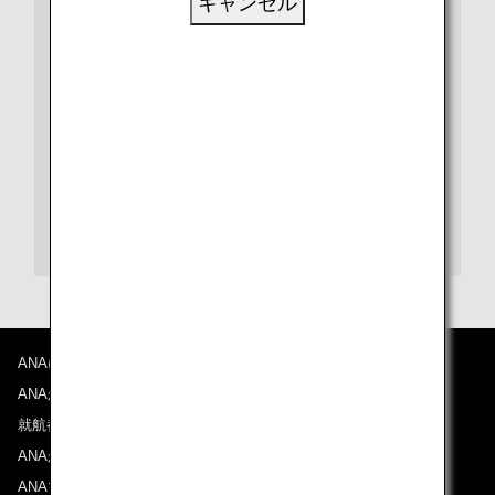
キャンセル
ビザや出入国、検疫など、さらに詳しい情報は、都市や
国別の情報ページをご覧ください。
また、各目的地の空港に関する情報は、空港ガイドをご
覧ください。
オヘア国際空港ガイド
ANAについて
ANAからのお知らせ
就航都市
ANAがお約束する体験
ANAマイレージクラブ