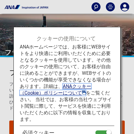
クッキーの使用について
ANAホームページでは、お客様にWEBサイ
フランクフルト
トをより快適にご利用いただくために必要
となるクッキーを使用しています。その他
のクッキーの使用について、お客様が自由
フランクフルトを知ろう
に決めることができますが、WEBサイトの
いくつかの機能が享受できなくなる場合が
フランクフルトは、設計的に良く考えられた歩きやすい川沿
あります。詳細は、
ANAクッキー
いの街です。美術館を探索したり、歴史あるケルン大聖堂を
（Cookie）ポリシーについて
をご覧くだ
訪れたり、週末はフリーマーケットや緑豊かな公園で午後の
さい。 当社では、お客様の当社ウェブサイ
ひと時をお楽しみいただけます。フランクフルトの代表的な
ト閲覧に際して、サービスを快適にご利用
ドリンク、アップルサイダーもぜひお試しください。
いただくために以下の情報を収集しており
ます。
フランクフルトへのフライトを検索
必須クッキー