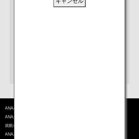
キャンセル
ビザや出入国、検疫など、さらに詳しい情報は、都市や
国別の情報ページをご覧ください。
また、各目的地の空港に関する情報は、空港ガイドをご
覧ください。
フランクフルト空港ガイド
ANAについて
ANAからのお知らせ
就航都市
ANAがお約束する体験