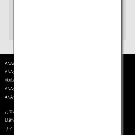
また、各目的地の空港に関する情報は、空港ガイドをご
覧ください。
福岡空港ガイド
ANAについて
ANAからのお知らせ
就航都市
ANAがお約束する体験
ANAマイレージクラブ
お問い合わせ
技術的なお問い合わせ（推奨環境）
サイトマップ