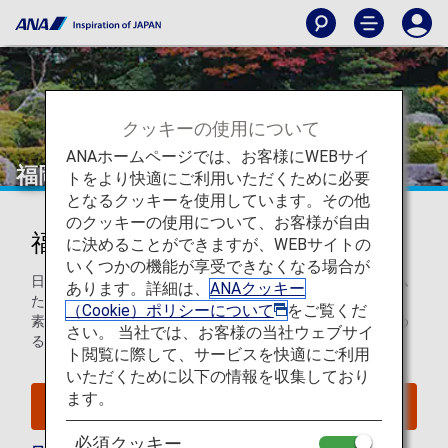
クッキーの使用について
ANAホームページでは、お客様にWEBサイ
福岡
トをより快適にご利用いただくために必要
となるクッキーを使用しています。その他
のクッキーの使用について、お客様が自由
福岡を知ろう
に決めることができますが、WEBサイトの
いくつかの機能が享受できなくなる場合が
日本では、野球チームのソフトバンクホークスやボリューム
あります。詳細は、
ANAクッキー
たっぷりの博多ラーメンで知られています。暖かい気候と、
（Cookie）ポリシーについて
をご覧くだ
素晴らしいアートやショッピング、グルメ、建築物が楽しめ
さい。 当社では、お客様の当社ウェブサイ
る、おもてなしのつまった都市です。
ト閲覧に際して、サービスを快適にご利用
いただくために以下の情報を収集しており
ます。
福岡へのフライトを検索
必須クッキー