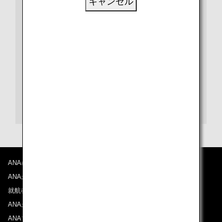
キャンセル
ビザや出入国、検疫など、さらに詳しい情報は、都市や
国別の情報ページをご覧ください。
また、各目的地の空港に関する情報は、空港ガイドをご
覧ください。
蕭山国際空港ガイド
ANAについて
ANAからのお知らせ
就航都市
ANAがお約束する体験
ANAマイレージクラブ