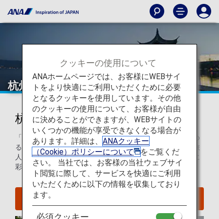
クッキーの使用について
ANAホームページでは、お客様にWEBサイ
杭州
トをより快適にご利用いただくために必要
となるクッキーを使用しています。その他
のクッキーの使用について、お客様が自由
杭州を知ろう
に決めることができますが、WEBサイトの
いくつかの機能が享受できなくなる場合が
「地上の楽園」と呼ばれる杭州は自然の美しい景観が楽しめ
あります。詳細は、
ANAクッキー
る街で、上海からのアクセスは列車でたった一時間です。旅
（Cookie）ポリシーについて
をご覧くだ
人の間で人気の西湖は、仏塔の頂上から見下ろす丘や花々に
さい。 当社では、お客様の当社ウェブサイ
彩られた岸辺など、杭州に来たら必ず訪れたい場所です。
ト閲覧に際して、サービスを快適にご利用
いただくために以下の情報を収集しており
ます。
杭州へのフライトを探す
必須クッキー