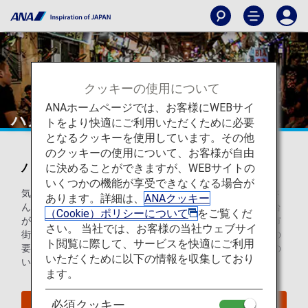
クッキーの使用について
ANAホームページでは、お客様にWEBサイ
ハノイ
トをより快適にご利用いただくために必要
となるクッキーを使用しています。その他
のクッキーの使用について、お客様が自由
ハノイを知ろう
に決めることができますが、WEBサイトの
いくつかの機能が享受できなくなる場合が
気取りのない、混沌とした様子が魅力的なハノイは、たくさ
あります。詳細は、
ANAクッキー
んのスクーターが行き交い、様々なお店が並び、そして屋台
（Cookie）ポリシーについて
をご覧くだ
がどこまでも続いてにぎわっています。古い歴史を持つ旧市
さい。 当社では、お客様の当社ウェブサイ
街、壮麗なフレンチクォーター、広大なタンロン王城遺跡の
ト閲覧に際して、サービスを快適にご利用
要塞を訪ねたあとは、濃いめのベトナムコーヒーや切れ味の
いただくために以下の情報を収集しており
いいビールで一休みしてください。
ます。
必須クッキー
ハノイへのフライトを探す