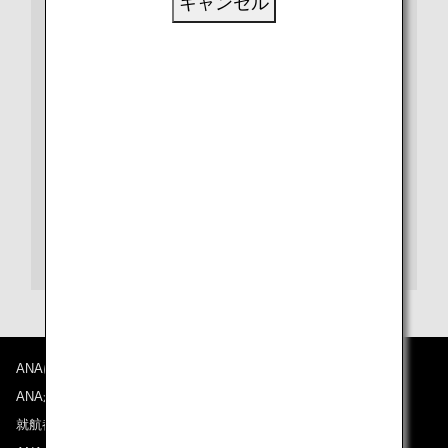
キャンセル
ビザや出入国、検疫など、さらに詳しい情報は、都市や
国別の情報ページをご覧ください。
また、各目的地の空港に関する情報は、空港ガイドをご
覧ください。
ノイバイ国際空港ガイド
ANAについて
ANAからのお知らせ
就航都市