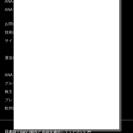
ANAがお約束する体験
ANAマイレージクラブ
お問い合わせ
技術的なお問い合わせ（推奨環境）
サイトマップ
運送約款
ANAグループについて
グループ企業一覧
株主・投資家情報
プレスリリース
欧州採用情報
日本語 | Italy (都市と言語を選択してください)