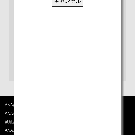
キャンセル
ビザや出入国、検疫など、さらに詳しい情報は、都市や
国別の情報ページをご覧ください。
また、各目的地の空港に関する情報は、空港ガイドをご
覧ください。
ヒースロー空港ガイド
ANAについて
ANAからのお知らせ
就航都市
ANAがお約束する体験