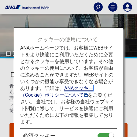
クッキーの使用について
ANAホームページでは、お客様にWEBサイ
ロンドン
トをより快適にご利用いただくために必要
となるクッキーを使用しています。その他
のクッキーの使用について、お客様が自由
ロンドンを知ろう
に決めることができますが、WEBサイトの
いくつかの機能が享受できなくなる場合が
青々とした緑、煌びやかに輝く高層ビルや象徴的な建築物、
あります。詳細は、
ANAクッキー
あらゆるものが揃う国際都市ロンドンで、歴史と、上質な料
（Cookie）ポリシーについて
をご覧くだ
理と、文化に浸ってみませんか。何世紀もの歴史を持つバ
さい。 当社では、お客様の当社ウェブサイ
ラ・マーケットで舌鼓を打ったり、世界有数のギャラリーや
ト閲覧に際して、サービスを快適にご利用
博物館を１日かけて見て回るのも良いでしょう。
いただくために以下の情報を収集しており
ます。
ロンドンへのフライトを検索
必須クッキー