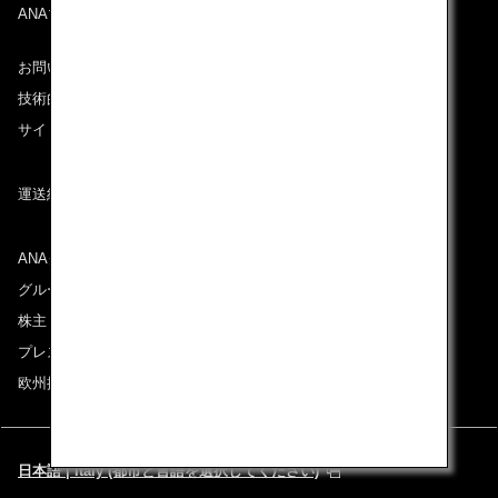
ANAマイレージクラブ
お問い合わせ
技術的なお問い合わせ（推奨環境）
サイトマップ
運送約款
ANAグループについて
グループ企業一覧
株主・投資家情報
プレスリリース
欧州採用情報
日本語 | Italy (都市と言語を選択してください)