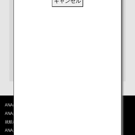
キャンセル
ビザや出入国、検疫など、さらに詳しい情報は、都市や
国別の情報ページをご覧ください。
また、各目的地の空港に関する情報は、空港ガイドをご
覧ください。
ロサンゼルス国際空港ガイド
ANAについて
ANAからのお知らせ
就航都市
ANAがお約束する体験