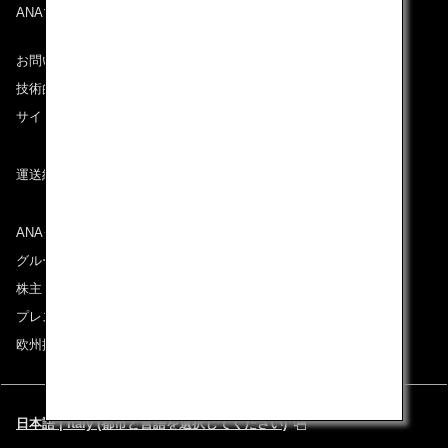
ANAマイレージクラブ
お問い合わせ
技術的なお問い合わせ（推奨環境）
サイトマップ
運送約款
ANAグループについて
グループ企業一覧
株主・投資家情報
プレスリリース
欧州採用情報
日本語 | Italy (都市と言語を選択してください)