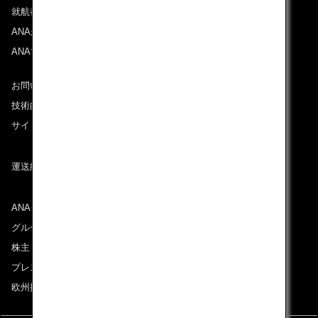
就航都市
ANAがお約束する体験
ANAマイレージクラブ
お問い合わせ
技術的なお問い合わせ（推奨環境）
サイトマップ
運送約款
ANAグループについて
グループ企業一覧
株主・投資家情報
プレスリリース
欧州採用情報