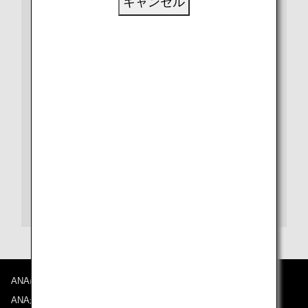
キャンセル
ビザや出入国、検疫など、さらに詳しい情報は、都市や
国別の情報ページをご覧ください。
また、各目的地の空港に関する情報は、空港ガイドをご
覧ください。
マルペンサ国際空港ガイド
ANAについて
ANAからのお知らせ