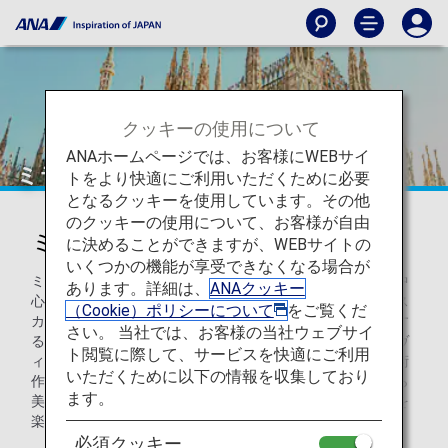
クッキーの使用について
ANAホームページでは、お客様にWEBサイ
ミラノ
トをより快適にご利用いただくために必要
となるクッキーを使用しています。その他
のクッキーの使用について、お客様が自由
ミラノを知ろう
に決めることができますが、WEBサイトの
いくつかの機能が享受できなくなる場合が
ミラノは、洗練されたファッション、デザイン、アートの中
あります。詳細は、
ANAクッキー
心地として知られています。またドゥオーモ（大聖堂）やス
（Cookie）ポリシーについて
をご覧くだ
カラ座など、歴史的な建築物が多く、古典とモダンが融合す
さい。 当社では、お客様の当社ウェブサイ
る街並みが、訪れる人々を魅了します。レオナルド・ダ・ヴ
ト閲覧に際して、サービスを快適にご利用
ィンチの「最後の晩餐」をはじめとする世界的に有名な芸術
いただくために以下の情報を収集しており
作品もこの地にあります。高級ブランドのショッピングから
ます。
美食の冒険まで、ミラノは多彩な文化と活動で訪れる人々を
楽しませてくれます。
必須クッキー