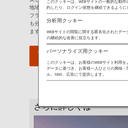
このクッキーは、WEBサイトの一般的な動
地域やショッピング街、観光スポットを特
約したり、ログイン状態を継続できるように
フランシスコ。ダイナミックなスタートア
分析用クッキー
も分かるように、多様性への寛容さが、観
ます拓いていくことでしょう。
WEBサイトの閲覧に関する匿名化されたデー
の継続的な改善に役立ちます。
パーソナライズ用クッキー
サンフランシスコへのフライ
トを探す
このクッキーは、お客様のWEBサイト利用
データに基づき、お客様一人ひとりの興味・
ル、SNS、広告にて提供します。
さらに詳しくは