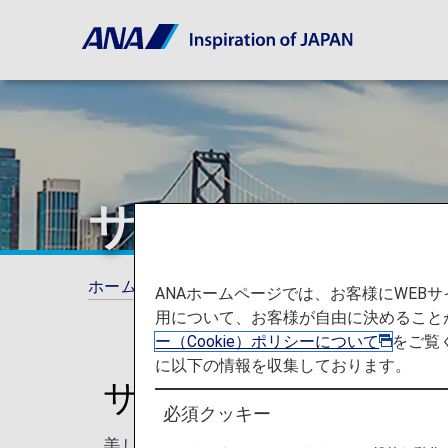
サンフランシス
ホーム
旅の計画とご予約
就航都市
サ
ANAホームページでは、お客様にWE
用について、お客様が自由に決めること
ー（Cookie）ポリシーについて
をご覧
に以下の情報を収集しております。
サンフランシスコを
必須クッキー
美しい景観とベイエリア文化とが融合した