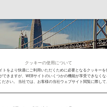
コ
クッキーの使用について
ンフランシスコ
Bサイトをより快適にご利用いただくために必要となるクッキー
ができますが、WEBサイトのいくつかの機能が享受できなくな
ください。 当社では、お客様の当社ウェブサイト閲覧に際し
知ろう
活気ある街並みが、周辺