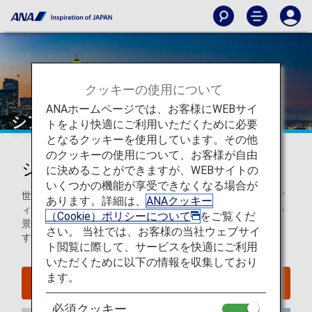
クッキーの使用について
ANAホームページでは、お客様にWEBサイ
シアトル
トをより快適にご利用いただくために必要
となるクッキーを使用しています。その他
のクッキーの使用について、お客様が自由
シアトルを知ろう
に決めることができますが、WEBサイトの
いくつかの機能が享受できなくなる場合が
世界屈指のアートギャラリー、新奇なグルメ、流行のインデ
あります。詳細は、
ANAクッキー
ィーズ音楽シーンがあるシアトルは、アメリカで最も美しい
（Cookie）ポリシーについて
をご覧くだ
景観を背景に、あらゆる旅行者を楽しませてくれる都市で
さい。 当社では、お客様の当社ウェブサイ
す。
ト閲覧に際して、サービスを快適にご利用
いただくために以下の情報を収集しており
ます。
シアトルへのフライトを探す
必須クッキー