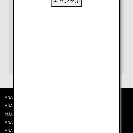
キャンセル
ビザや出入国、検疫など、さらに詳しい情報は、都市や
国別の情報ページをご覧ください。
また、各目的地の空港に関する情報は、空港ガイドをご
覧ください。
シアトル・タコマ国際空港ガイド
ANAについて
ANAからのお知らせ
就航都市
ANAがお約束する体験
ANAマイレージクラブ