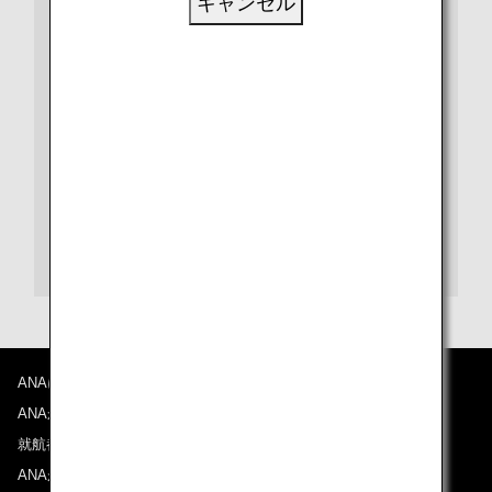
キャンセル
ビザや出入国、検疫など、さらに詳しい情報は、都市や
国別の情報ページをご覧ください。
また、各目的地の空港に関する情報は、空港ガイドをご
覧ください。
チャンギ空港ガイド
ANAについて
ANAからのお知らせ
就航都市
ANAがお約束する体験