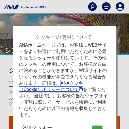
クッキーの使用について
ANAホームページでは、お客様にWEBサイ
シンガポール
トをより快適にご利用いただくために必要
となるクッキーを使用しています。その他
のクッキーの使用について、お客様が自由
シンガポールを知ろう
に決めることができますが、WEBサイトの
いくつかの機能が享受できなくなる場合が
小さな都市国家でありながら、世界有数の港を持つシンガポ
あります。詳細は、
ANAクッキー
ールは、固有の文化と世界中の文化とがモザイクのように融
（Cookie）ポリシーについて
をご覧くだ
合している街です。賑わいのある飲食店やショッピングモー
さい。 当社では、お客様の当社ウェブサイ
ル、活気あるナイトライフを楽しむことができる、東南アジ
ト閲覧に際して、サービスを快適にご利用
ア周遊の出発地や中継拠点として最適な旅行先です。
いただくために以下の情報を収集しており
ます。
シンガポールへのフライトを探す
必須クッキー