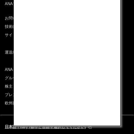
ANAマイレージクラブ
お問い合わせ
技術的なお問い合わせ（推奨環境）
サイトマップ
運送約款
ANAグループについて
グループ企業一覧
株主・投資家情報
プレスリリース
欧州採用情報
日本語 | Italy (都市と言語を選択してください)