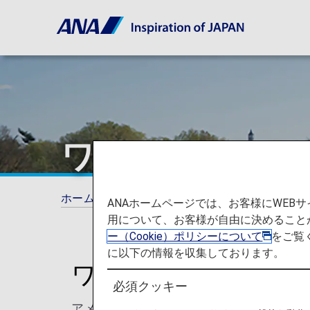
ワシントンD.C.
ホーム
旅の計画とご予約
就航都市
ワシ
ANAホームページでは、お客様にWE
用について、お客様が自由に決めること
ー（Cookie）ポリシーについて
をご覧
に以下の情報を収集しております。
ワシントンD.C.を知
必須クッキー
アメリカ合衆国の首都、ワシントンD.C.