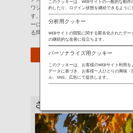
このクッキーは、WEBサイトの一般的な動
ワシントン記念塔まで、歴史がいたるとこ
約したり、ログイン状態を継続できるように
す。この政治の街を動かす力を探るため、
分析用クッキー
ーに参加したり、連邦議事堂の会議室に座
る問題について議員が話し合っている様子
WEBサイトの閲覧に関する匿名化されたデー
の継続的な改善に役立ちます。
パーソナライズ用クッキー
ワシントンD.C.へのフライトを探す
このクッキーは、お客様のWEBサイト利用
データに基づき、お客様一人ひとりの興味・
ル、SNS、広告にて提供します。
さらに詳しくは