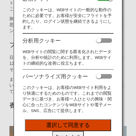
ト”Inspiration of JAPAN”を香りで表現した、他では経験する
ことのできない唯一無二の香りです。
このクッキーは、WEBサイトの一般的な動作の
ために必要です。お客様が安全にフライトを予
旅の気分を盛り上げるクールで個性的な強さと、深い森林を
約したり、ログイン状態を継続できるようにし
思わせる優しく豊かな広がりが、未来へのインスピレーショ
ます。
ンを予感させます。
分析用クッキー
ブレンド
WEBサイトの閲覧に関する匿名化されたデータ
を、分析や統計のために利用します。WEBサイ
日本古来の高野槙や吉野檜、またミントやローズマリーなど
トの継続的な改善に役立ちます。
12種類の100％天然アロマで調合され、人の感性に自然に、
そして本質的に響く香りに仕上げています。
パーソナライズ用クッキー
また、弊社オリジナルアロマは、上記の通り天然素材を用
い、国際機関における安全性の評価基準に基づいて製作され
このクッキーは、お客様のWEBサイト利用をよ
ております。
り快適にするためのものです。これまでの閲覧
データに基づき、お客様一人ひとりの興味・関
香りの演出
心に合ったコンテンツをWEBサイトや電子メー
ル、SNS、広告にて提供します。
選択して同意する