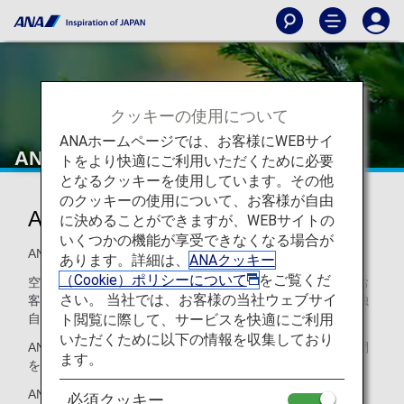
クッキーの使用について
ANAホームページでは、お客様にWEBサイ
ANAオリジナルアロマ
トをより快適にご利用いただくために必要
となるクッキーを使用しています。その他
のクッキーの使用について、お客様が自由
ANAオリジナルアロマ
に決めることができますが、WEBサイトの
いくつかの機能が享受できなくなる場合が
ANAはお客様を香りでおもてなしします。
あります。詳細は、
ANAクッキー
（Cookie）ポリシーについて
をご覧くだ
空港ラウンジや機内など、ANAと過ごしていただく空間でお
さい。 当社では、お客様の当社ウェブサイ
客様がより快適に、深い安らぎを感じていただけるよう、独
ト閲覧に際して、サービスを快適にご利用
自にブレンドした天然アロマでお客様を包み込みます。
いただくために以下の情報を収集しており
ANAでしか体験できない、洗練されたくつろぎのアロマ空間
ます。
を空港や機内でお楽しみください。
ANAオリジナルアロマは、ANAのブランドコンセプ
必須クッキー