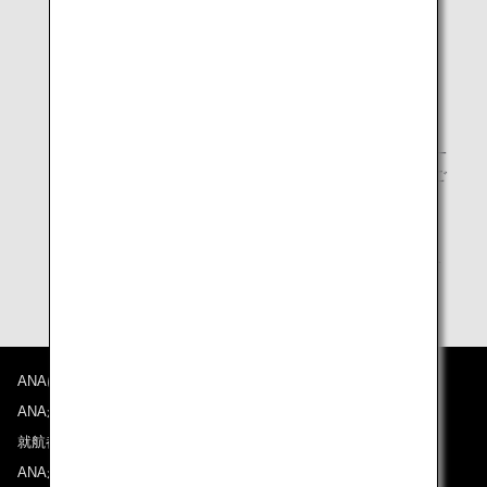
チェックインカウンター
成田SUITEチェックイン
空港ラウンジ
羽田・成田・関西
機内
国際線ファーストクラス、化粧室内ハンドソープ（一
部機材を除く。）、アロマカード配布（数に限りがご
ざいます。）
状況により、一部サービスを休止・変更している場合
がございます。
ANAについて
ANAからのお知らせ
就航都市
ANAがお約束する体験