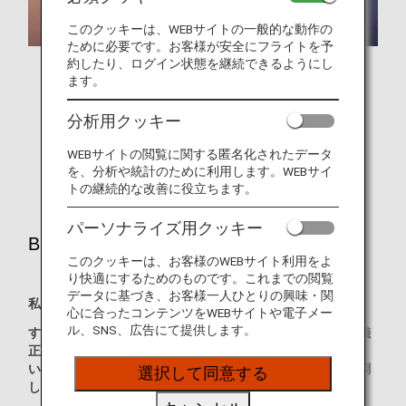
このクッキーは、WEBサイトの一般的な動作の
ために必要です。お客様が安全にフライトを予
約したり、ログイン状態を継続できるようにし
ます。
分析用クッキー
Inspiration of JAPAN
WEBサイトの閲覧に関する匿名化されたデータ
日本のエアライン、ANAだからこそできる体験
を、分析や統計のために利用します。WEBサイ
トの継続的な改善に役立ちます。
パーソナライズ用クッキー
Brand Statement
このクッキーは、お客様のWEBサイト利用をよ
り快適にするためのものです。これまでの閲覧
データに基づき、お客様一人ひとりの興味・関
私たちは、いつも、「日本の心」を大切にしてきました。
心に合ったコンテンツをWEBサイトや電子メー
ル、SNS、広告にて提供します。
すべてのお客さまに対して、誠実であり、謙虚であり、礼儀
正しくあること。
いかなる場合においても、丁寧な作業を心がけ、互いに協調
選択して同意する
し、安全で正確な運航を確実なものにすること。