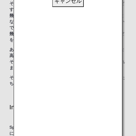
キャンセル
それだけではなく、私たちの中には、「新しい日本を創りだ
す」気概も、脈々と受け継がれています。
幾度となく立ちはだかる困難や制約にも、決して屈すること
なく、自分たちの手で、新しい空を開拓してきたのは、ほか
でもない、私たちANAです。
幾多の挑戦と試行錯誤を繰り返しながら、自由で魅力的な空
をつくりあげてきました。
あたたかさ、細やかな心遣い、そして、ワクワクするような
高揚感まで感じてもらいたい。
そして、ANAの空の旅でしか体験することのできない、これ
までにない感動を、世界中の人たちに届けていきたい。
それが、“Inspiration of JAPAN“という言葉に込めた、私た
ちの想いです。
Inspiration of JAPANに込めた思い
Sparkling / Caring / Japan Qualityの3つの顧客体験の先
に、「Inspiration of Japan」というブランドが生まれる