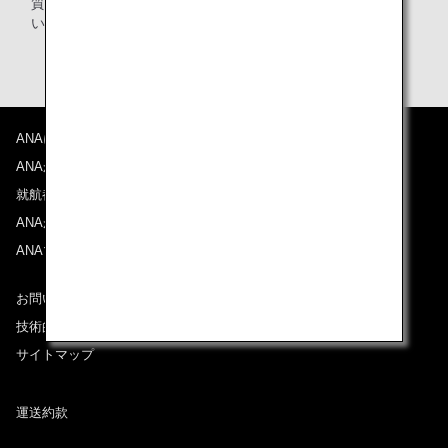
質、正確さ・清潔さ・礼儀を、いかなる時も忘れずにいた
い。
ANAについて
ANAからのお知らせ
就航都市
ANAがお約束する体験
ANAマイレージクラブ
お問い合わせ
技術的なお問い合わせ（推奨環境）
サイトマップ
運送約款