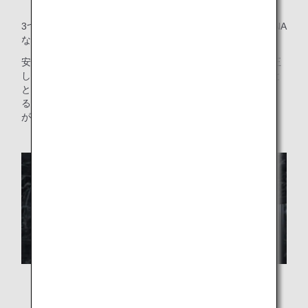
3つの顧客体験を通して、お客さまに感じていただきたいANA
ならではのブランド。それが、「Inspiration of JAPAN」。
安全運航を基礎にしながら、日本の先進性や技術力、礼儀正
しく正確な気質と、ANAが大切にしてきたおもてなしの心と
ともに、旅のワクワク感や楽しい体験をお客様にお届けす
る。この、日本のエアライン、ANAだからこそできる体験
が、私たちが一貫して提供していきたいブランドなのです。