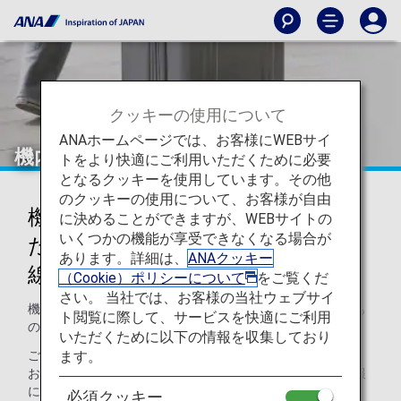
クッキーの使用について
ANAホームページでは、お客様にWEBサイ
機内持ち込み・お預かりできないもの
トをより快適にご利用いただくために必要
となるクッキーを使用しています。その他
のクッキーの使用について、お客様が自由
機内持ち込み・お預かりが制限ま
に決めることができますが、WEBサイトの
いくつかの機能が享受できなくなる場合が
たは禁止されているもの（国際
あります。詳細は、
ANAクッキー
線）
（Cookie）ポリシーについて
をご覧くだ
さい。 当社では、お客様の当社ウェブサイ
機内へのお持ち込みができないものとお預かりができないも
ト閲覧に際して、サービスを快適にご利用
のについて説明させていただきます。
いただくために以下の情報を収集しており
ます。
ご注意：一部の国・地域によっては、他にも機内持ち込み・
お預かりの制限を設けている場合があります。その他の情報
につきましては、
空港・都市の情報
をご覧ください。
必須クッキー