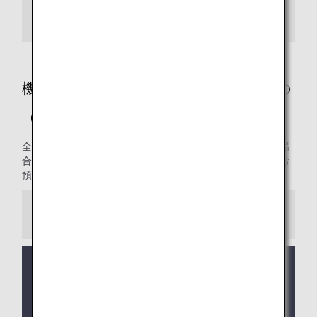
ガスボンベ/殺虫剤・農薬/花火・クラッカー
機内持ち込み・お預かりに条件があるもの
（国際線）
全路線共通の制限についてご案内します。条件を満たした場
合に限り機内への持ち込み、または預け入れ手荷物としてお
預かりいたします。
ご注意
コードシェア便および他航空会社の運航便が旅程に
含まれる場合は、
他社の手荷物ルール
が適用になる
場合があります。