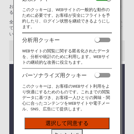
お預かりまたは機内持ち込み可能かどうか不安な場合、でき
このクッキーは、WEBサイトの一般的な動作の
る限り早く、
お電話でANAにお問い合わせ
ください。
ために必要です。お客様が安全にフライトを予
約したり、ログイン状態を継続できるようにし
全路線共通の制限についてご案内します。海外の渡航におい
ます。
て、飛行機にお持ち込み、お預かりができない手荷物がござ
います。事前にご確認ください。
分析用クッキー
WEBサイトの閲覧に関する匿名化されたデータ
ご注意
を、分析や統計のために利用します。WEBサイ
トの継続的な改善に役立ちます。
コードシェア便および他航空会社の運航便が旅程に
パーソナライズ用クッキー
含まれる場合は、
他社の手荷物ルール
が適用になる
場合があります。
このクッキーは、お客様のWEBサイト利用をよ
り快適にするためのものです。これまでの閲覧
航空機での輸送が可能であるか、出発までに確認が
データに基づき、お客様一人ひとりの興味・関
取れない場合は、輸送をお断りすることがあります
心に合ったコンテンツをWEBサイトや電子メー
ので、あらかじめご了承ください。
ル、SNS、広告にて提供します。
一部の国・地域によっては、本ページに記載してい
選択して同意する
る手荷物以外にも
機内持ち込み・お預かりの制限
を
設けている場合がございます。