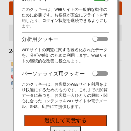
今すぐ予約
このクッキーは、WEBサイトの一般的な動作の
ために必要です。お客様が安全にフライトを予
約したり、ログイン状態を継続できるようにし
ます。
240席
184席
分析用クッキー
WEBサイトの閲覧に関する匿名化されたデータ
240席
を、分析や統計のために利用します。WEBサイ
トの継続的な改善に役立ちます。
パーソナライズ用クッキー
このクッキーは、お客様のWEBサイト利用をよ
り快適にするためのものです。これまでの閲覧
データに基づき、お客様一人ひとりの興味・関
心に合ったコンテンツをWEBサイトや電子メー
ル、SNS、広告にて提供します。
選択して同意する