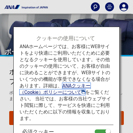
クッキーの使用について
ANAホームページでは、お客様にWEBサイ
ボーイング787-8（788）
トをより快適にご利用いただくために必要
となるクッキーを使用しています。その他
のクッキーの使用について、お客様が自由
ボーイング787-8 (788)シートマッ
に決めることができますが、WEBサイトの
いくつかの機能が享受できなくなる場合が
プ
あります。詳細は、
ANAクッキー
（Cookie）ポリシーについて
をご覧くだ
ボーイング787-8 (788)のシートマップについてご案内いたし
さい。 当社では、お客様の当社ウェブサイ
ます。
ト閲覧に際して、サービスを快適にご利用
いただくために以下の情報を収集しており
ます。
座席照会
必須クッキー