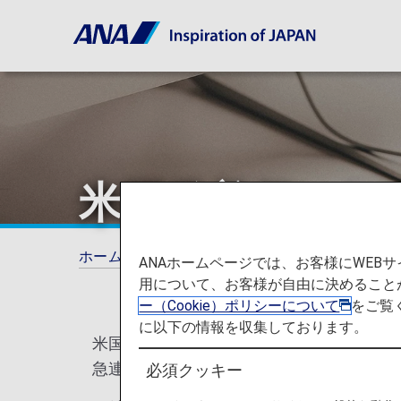
米国発着便にお
ホーム
ご旅行の準備
各国の特別なお知ら
ANAホームページでは、お客様にWE
用について、お客様が自由に決めること
ー（Cookie）ポリシーについて
をご覧
に以下の情報を収集しております。
米国の法律に基づき、米国籍を有するお客
急連絡先をお預かりいたします。
必須クッキー