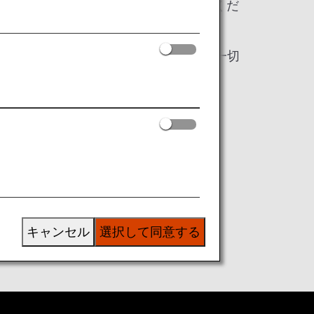
搭乗便出発ゲートの空港係員にお渡しくだ
に使用する以外、その他の商業目的では一切
キャンセル
選択して同意する