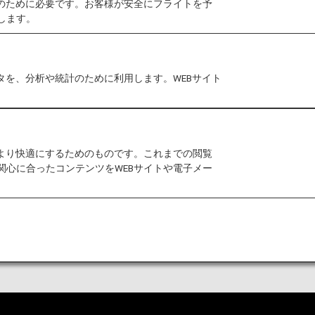
作のために必要です。お客様が安全にフライトを予
先登録フォームを印刷し、必要事項をご記入のうえ、ご
します。
の目的地到着後は適切に破棄し、ANAが緊急時の連絡
タを、分析や統計のために利用します。WEBサイト
ームのダウンロード
をより快適にするためのものです。これまでの閲覧
関心に合ったコンテンツをWEBサイトや電子メー