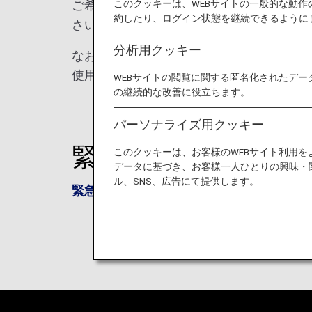
このクッキーは、WEBサイトの一般的な動
ご希望されるお客様は、以下より緊急連絡
約したり、ログイン状態を継続できるように
さい。
分析用クッキー
なお、お預かりした緊急連絡先はご搭乗便
使用いたしません。
WEBサイトの閲覧に関する匿名化されたデー
の継続的な改善に役立ちます。
パーソナライズ用クッキー
緊急連絡先登録フォ
このクッキーは、お客様のWEBサイト利用
データに基づき、お客様一人ひとりの興味・
ル、SNS、広告にて提供します。
緊急連絡先登録フォーム（34KB）