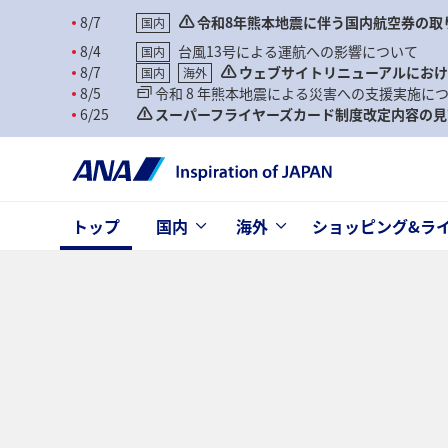
8/7
令和8年熊本地震に伴う国内航空券の取
国内
8/4
台風13号による運航への影響について
国内
8/7
ウェブサイトリニューアルにお
国内
海外
8/5
令和 8 年熊本地震による災害への支援実施に
6/25
スーパーフライヤーズカード制度改定内容の見
トップ
国内
海外
ショッピング&ラ