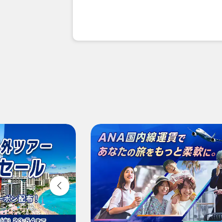
往復で異なるクラスで検索
旅C
エコノミークラス
往路出発日および時間帯
-
時間帯指定なし
経由地および乗り継ぎ所要時間を追
1人
・表示金額は選択いただいた条件でのもっとも