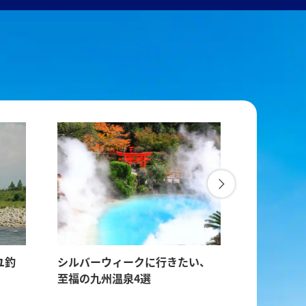
ユ釣
シルバーウィークに行きたい、
アメリカ
至福の九州温泉4選
を満たす3