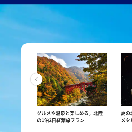
。巨大魚群
グルメや温泉と楽しめる。北陸
夏の
八丈島
の1泊2日紅葉旅プラン
メタ