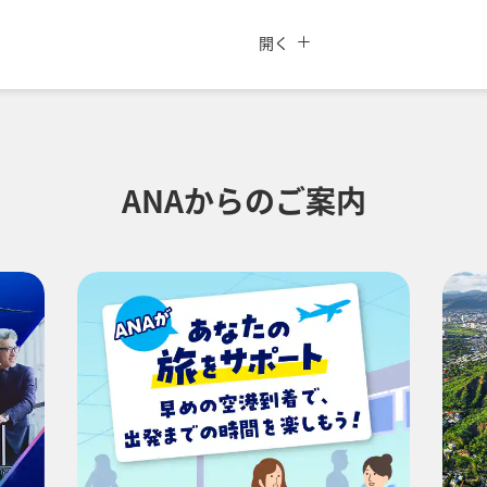
閉じる
UBE（航空券予約＋地上経路）
よく使う情報を登録する
ANAカード優待割引
開く
復路出発日および時間帯
-
ANAからのご案内
時間帯指定なし
加する
経由地および乗り継ぎ所要
プロモーションコードに
おトクな運賃となります。