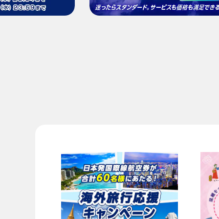
・表示金額と空席状況は最新ではない場合があ
・「＊」は現在金額が確認できない都市・日付
・表示金額には、運賃、
燃油特別付加運賃
、
航
・複数空港がある都市においては、複数空港の
・ANA独自の相互利用可能空港(福岡/北九州/佐
複数都市で検索