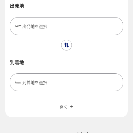
出発地
出発地を選択
到着地
到着地を選択
閉じる
エコノミークラス
往復で異なるクラスで検索
ANAカード優待割引
開く
旅CUBE（航空券予約＋地上経路）
往路出発日および時間帯
よく使う情報を登録する