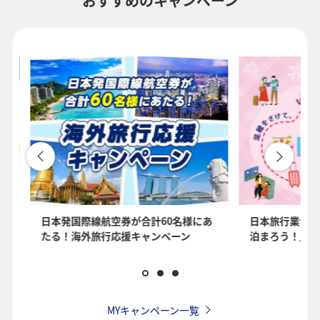
おすすめのキャンペーン
1人
プロモーションコードについて
・表示金額は選択いただいた条件でのもっともおトクな運賃となりま
す。
・表示金額と空席状況は最新ではない場合があります。[検索する]ボタ
ンより最新の空席照会結果をご確認ください。
・「＊」は現在金額が確認できない都市・日付となります。空席照会
結果画面にて最新の情報をご確認ください。
・表示金額には、運賃、
燃油特別付加運賃
、
航空保険特別料金
、その
を
日本発国際線航空券が合計60名様にあ
日本旅行業協会
他の各種税金、料金などが含まれます。発券時に再計算するため、変
たる！海外旅行応援キャンペーン
泊まろう！」国
動する可能性があります。
・複数空港がある都市においては、複数空港の中でのおトクな運賃が
表示される場合があります。
・ANA独自の相互利用可能空港(福岡/北九州/佐賀、広島/岩国)は2026
年5月18日をもちまして終了となります。
MYキャンペーン一覧