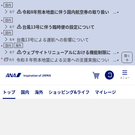
国内
令和8年熊本地震に伴う国内航空券の取り扱い
8/7
について
国内
台風13号に伴う臨時便の設定について
8/7
国内
台風13号による運航への影響について
8/4
国内
海外
ウェブサイトリニューアルにおける機能制限に
8/7
開く
ついて
令和 8 年熊本地震による災害への支援実施につい
8/5
て
メニュー
トップ
国内
海外
ショッピング&ライフ
マイレージ