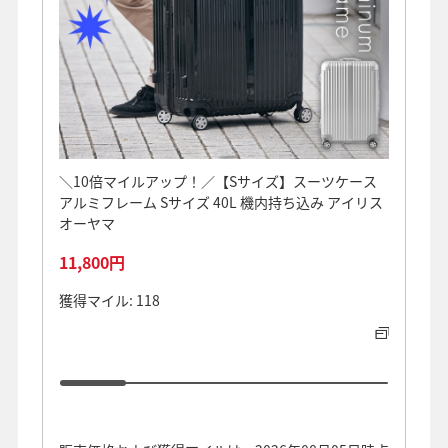
＼10倍マイルアップ！／【Sサイズ】スーツケース
＜AN
アルミフレーム Sサイズ 40L 機内持ち込み アイリス
持ち込
オーヤマ
11,800円
29,8
獲得マイル: 118
獲得マイ