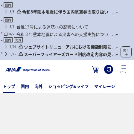
国内
令和8年熊本地震に伴う国内航空券の取り扱い
8/6
および臨時便について
国内
台風13号による運航への影響について
8/4
令和 8 年熊本地震による災害への支援実施につい
8/5
て
国内
海外
ウェブサイトリニューアルにおける機能制限に
7/29
開く
ついて
スーパーフライヤーズカード制度改定内容の見
6/25
直しに関するご案内
メニュー
トップ
国内
海外
ショッピング&ライフ
マイレージ