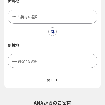
出発地
出発地を選択
到着地
到着地を選択
閉じる
エコノミークラス
往復で異なるクラスで検索
ANAカード優待割引
開く
旅CUBE（航空券予約＋地上経路）
往路出発日および時間帯
よく使う情報を登録する
ANAからのご案内