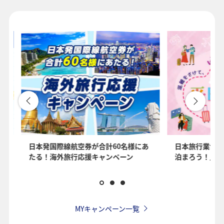
1人
プロモーションコードについて
・表示金額は選択いただいた条件でのもっともおトクな運賃となりま
す。
・表示金額と空席状況は最新ではない場合があります。[検索する]ボタ
ンより最新の空席照会結果をご確認ください。
・「＊」は現在金額が確認できない都市・日付となります。空席照会
結果画面にて最新の情報をご確認ください。
・表示金額には、運賃、
燃油特別付加運賃
、
航空保険特別料金
、その
を
日本発国際線航空券が合計60名様にあ
日本旅行業協会
他の各種税金、料金などが含まれます。発券時に再計算するため、変
たる！海外旅行応援キャンペーン
泊まろう！」国
動する可能性があります。
・複数空港がある都市においては、複数空港の中でのおトクな運賃が
表示される場合があります。
・ANA独自の相互利用可能空港(福岡/北九州/佐賀、広島/岩国)は2026
年5月18日をもちまして終了となります。
MYキャンペーン一覧
検索する