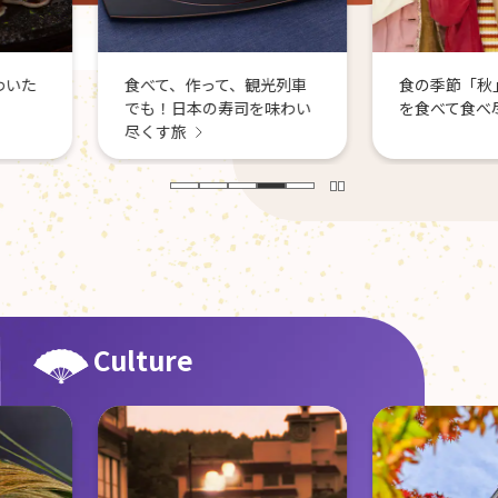
観光列車
食の季節「秋」。旬の食材
司を味わい
を食べて食べ尽くす！
Culture
秋の日本
と芸術を