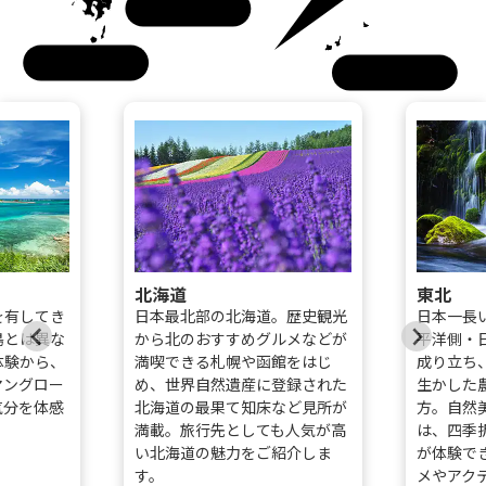
四国
九州
沖縄
北海道
東北
を有してき
日本最北部の北海道。歴史観光
日本一長
島とは異な
から北のおすすめグルメなどが
平洋側・
体験から、
満喫できる札幌や函館をはじ
成り立ち
マングロー
め、世界自然遺産に登録された
生かした
気分を体感
北海道の最果て知床など見所が
方。自然
。
満載。旅行先としても人気が高
は、四季
い北海道の魅力をご紹介しま
が体験で
す。
メやアク