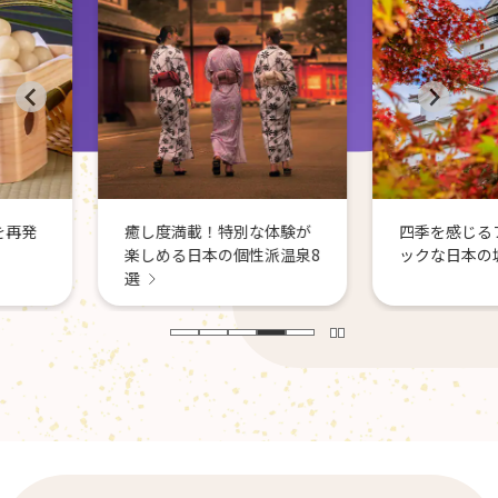
別な体験が
四季を感じるフォトジェニ
性派温泉8
ックな日本の城8選