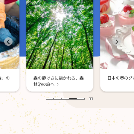
日本各地
景色に癒
かれる、森
日本の春のグルメ巡り