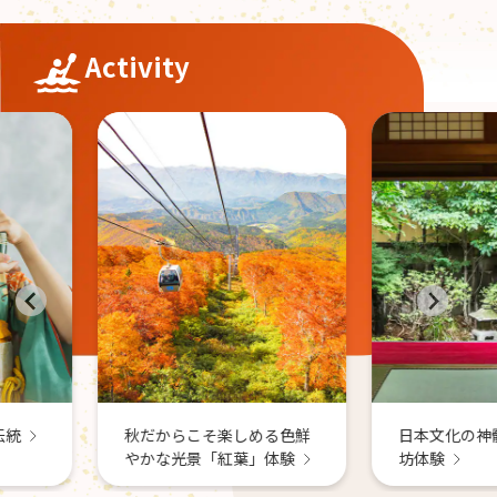
Activity
温泉や星
秋を楽し
しめる色鮮
日本文化の神髄を感じる宿
葉」体験
坊体験