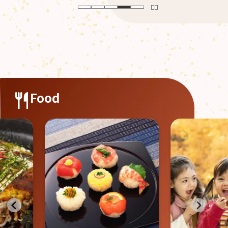
Food
食欲の秋
験