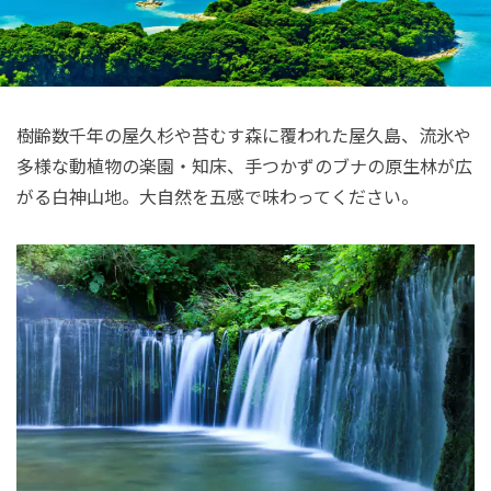
樹齢数千年の屋久杉や苔むす森に覆われた屋久島、流氷や
多様な動植物の楽園・知床、手つかずのブナの原生林が広
がる白神山地。大自然を五感で味わってください。