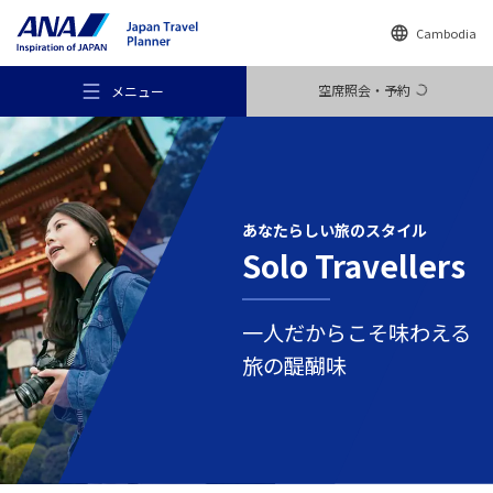
Cambodia
空席照会・予約
メニュー
あなたらしい
旅のスタイル
Solo Travellers
おすすめの旅
一人だからこそ味わえる
旅のアイデア
旅の醍醐味
行き先