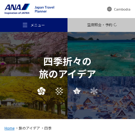
Cambodia
空席照会・予約
メニュー
四季折々の
旅のアイデア
おすすめの旅
旅のアイデア
行き先
Home
旅のアイデア
四季