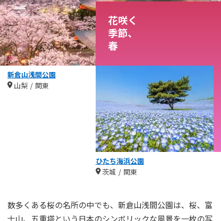
花咲く
季節、
春
新倉山浅間公園
山梨
関東
ひたち海浜公園
茨城
関東
数多くある桜の名所の中でも、新倉山浅間公園は、桜、富
士山、五重塔という日本のシンボリックな風景を一枚の写