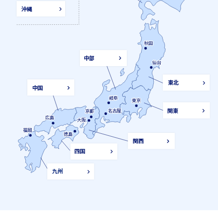
沖縄
秋田
秋田
中部
仙台
仙台
東北
中国
岐阜
岐阜
東京
東京
関東
名古屋
名古屋
京都
京都
広島
広島
大阪
大阪
福岡
福岡
徳島
徳島
関西
四国
九州