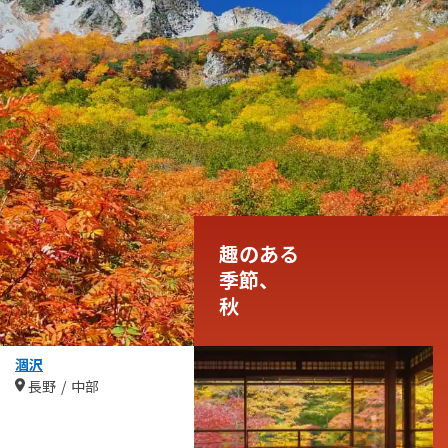
趣のある
季節、
秋
涸沢
長野
中部