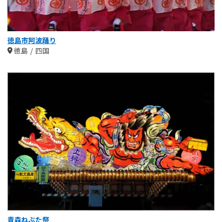
徳島市阿波踊り
徳島
四国
青森ねぶた祭