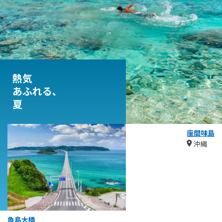
熱気
あふれる、
夏
座間味島
沖縄
角島大橋