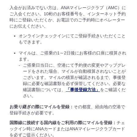
入会がお済みでない方は、ANAマイレージクラブ（AMC）に
ご入会ください。10桁のお客様番号を、インターネット予約
時にご登録いただくか、お電話でのご予約時にオペレーター
にお伝えください。
オンラインチェックインにてご登録手続きいただくこと
もできます。
マイルは、ご搭乗の1～2日後にお客様の口座に積算され
ます。
ご搭乗日当日に、空港にて予約便の変更やアップグレ
ードをされた場合、マイルが自動積算されないことが
ございます。マイルの積算が確認されるまで、事後登
録に必要な確認書類を必ず保管してください。必要な
確認書類については、
「事後登録方法」
をご確認くだ
さい。
お乗り継ぎの際にマイルを登録：
その都度、経由地の空港で
登録手続きが必要です。
国際線に接続する国内線をご利用の際にマイルを登録：
チェ
ックイン時にANAカードまたはANAマイレージクラブカード
を必ずご提示ください。