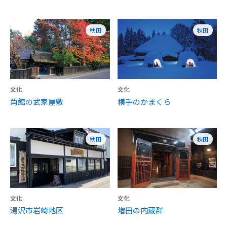
秋田
秋田
文化
文化
角館の武家屋敷
横手のかまくら
秋田
秋田
文化
文化
湯沢市岩崎地区
増田の内蔵群