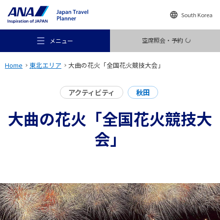
South Korea
空席照会・予約
メニュー
Home
東北エリア
大曲の花火「全国花火競技大会」
アクティビティ
秋田
大曲の花火「全国花火競技大
おすすめの旅
会」
旅のアイデア
行き先