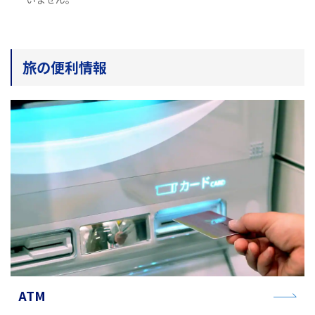
旅のお役立ち情報
ANA サービス
旅の便利情報
閉じる
ATM