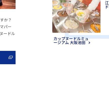
江
ド
すか？
マパー
ヌードル
カップヌードルミュ
ージアム 大阪池田