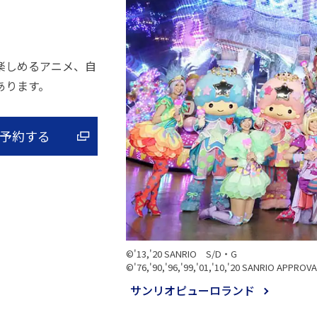
楽しめるアニメ、自
あります。
予約する
©'13,'20 SANRIO S/D・G
©'76,'90,'96,'99,'01,'10,'20 SANRIO APPROV
サンリオピューロランド