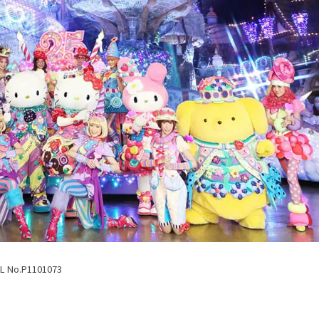
AL No.P1101073