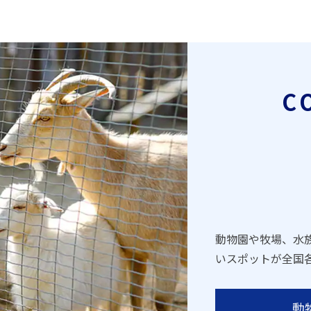
C
動物園や牧場、水
いスポットが全国
動