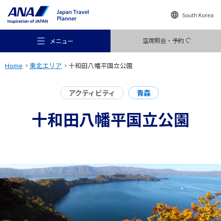
South Korea
空席照会・予約
メニュー
Home
東北エリア
十和田八幡平国立公園
アクティビティ
青森
十和田八幡平国立公園
おすすめの旅
旅のアイデア
行き先