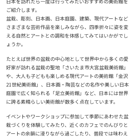
旅のお役立ち情報
日本を訪れたら一度は行ってみたいおすすめの美術館を
ご紹介します。
盆栽、彫刻、日本画、日本庭園、建築、現代アートなど
ANA サービス
さまざまな芸術作品を楽しみながら、四季折々に姿を変
える自然とアートとの調和を体感してみてはいかがでし
ょうか。
閉じる
たとえば世界の盆栽の中心地として世界中から多くの愛
好家が訪れる盆栽の聖地「さいたま市大宮盆栽美術館」
や、大人も子どもも楽しめる現代アートの美術館「金沢
21世紀美術館」、日本画・陶芸などの名作や美しい日本
庭園で広く知られる「足立美術館」など、日本には世界
に誇る素晴らしい美術館が数多く点在しています。
イベントやワークショップに参加して季節にあわせた盆
栽づくりを体験してみたり、近くのカフェでのんびりと
アートの余韻に浸りながら過ごしたり、普段では味わえ