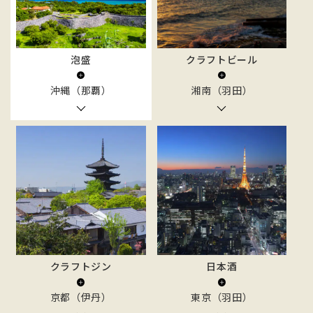
泡盛
クラフトビール
沖縄（那覇）
湘南（羽田）
クラフトジン
日本酒
京都（伊丹）
東京（羽田）