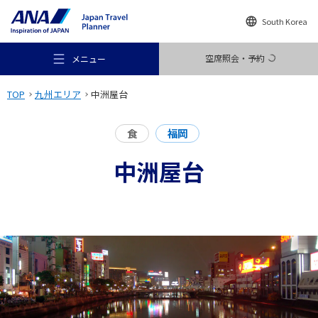
South Korea
空席照会・予約
メニュー
TOP
九州エリア
中洲屋台
食
福岡
中洲屋台
おすすめの旅
旅のアイデア
行き先