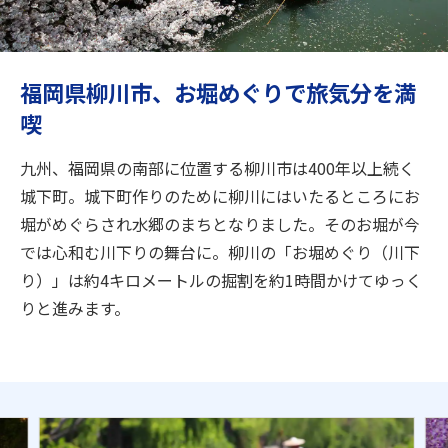
旅のお役立ち情報
ANA サービス
福岡県柳川市、お堀めぐりで旅気分を満
喫
閉じる
九州、福岡県の南部に位置する柳川市は400年以上続く
城下町。城下町作りのために柳川にはいたるところにお
堀がめぐらされ水郷のまちとなりました。そのお堀が今
では心和む川下りの舞台に。柳川の「お堀めぐり（川下
り）」は約4キロメートルの掘割を約1時間かけてゆっく
りと進みます。