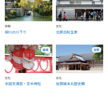
体験
文化
柳川の川下り
北原白秋生家
福岡
佐賀
文化
文化
水田天満宮・恋木神社
佐賀城本丸歴史館