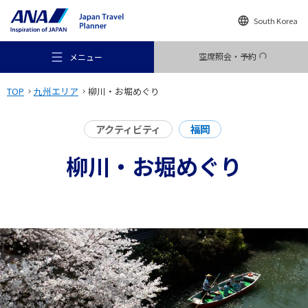
South Korea
空席照会・予約
メニュー
TOP
九州エリア
柳川・お堀めぐり
アクティビティ
福岡
柳川・お堀めぐり
おすすめの旅
旅のアイデア
行き先