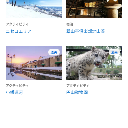
アクティビティ
宿泊
ニセコエリア
翠山亭倶楽部定山渓
道央
道央
アクティビティ
アクティビティ
小樽運河
円山動物園