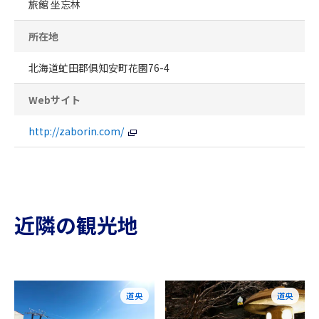
旅館 坐忘林
所在地
北海道虻田郡俱知安町花園76-4
Webサイト
http://zaborin.com/
近隣の観光地
道央
道央