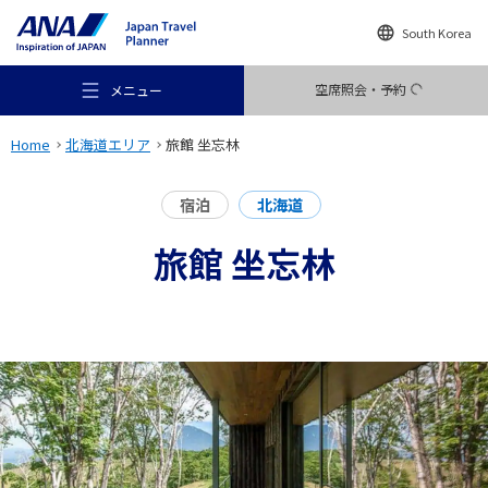
South Korea
空席照会・予約
メニュー
Home
北海道エリア
旅館 坐忘林
宿泊
北海道
旅館 坐忘林
おすすめの旅
旅のアイデア
行き先