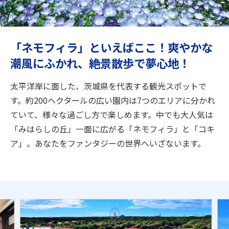
旅のお役立ち情報
ANA サービス
「ネモフィラ」といえばここ！爽やかな
潮風にふかれ、絶景散歩で夢心地！
閉じる
太平洋岸に面した、茨城県を代表する観光スポットで
す。約200ヘクタールの広い園内は7つのエリアに分かれ
ていて、様々な過ごし方で楽しめます。中でも大人気は
「みはらしの丘」一面に広がる「ネモフィラ」と「コキ
ア」。あなたをファンタジーの世界へいざないます。