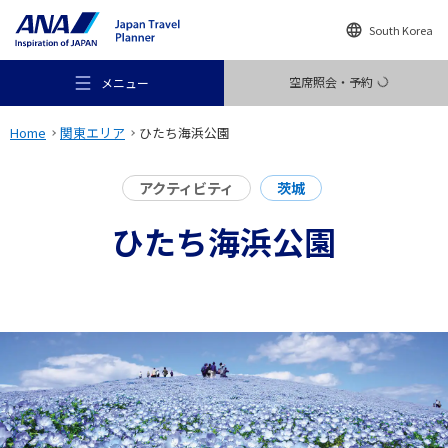
South Korea
空席照会・予約
メニュー
Home
関東エリア
ひたち海浜公園
アクティビティ
茨城
ひたち海浜公園
おすすめの旅
旅のアイデア
行き先