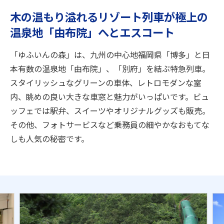
旅のお役立ち情報
木の温もり溢れるリゾート列車が極上の
温泉地「由布院」へとエスコート
ANA サービス
「ゆふいんの森」は、九州の中心地福岡県「博多」と日
本有数の温泉地「由布院」、「別府」を結ぶ特急列車。
閉じる
スタイリッシュなグリーンの車体、レトロモダンな室
内、眺めの良い大きな車窓と魅力がいっぱいです。ビュ
ッフェでは駅弁、スイーツやオリジナルグッズも販売。
その他、フォトサービスなど乗務員の細やかなおもてな
しも人気の秘密です。