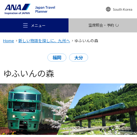
South Korea
空席照会・予約
メニュー
Home
新しい物語を探しに、九州へ
ゆふいんの森
福岡
大分
ゆふいんの森
おすすめの旅
旅のアイデア
行き先