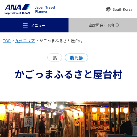
South Korea
空席照会・予約
メニュー
TOP
九州エリア
かごっまふるさと屋台村
食
鹿児島
かごっまふるさと屋台村
おすすめの旅
旅のアイデア
行き先