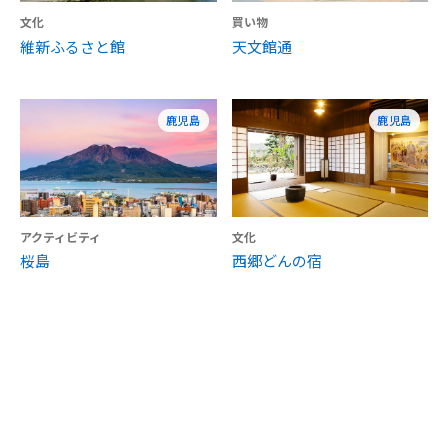
文化
買い物
維新ふるさと館
天文館通
鹿児島
鹿児島
アクティビティ
文化
桜島
西郷どんの宿