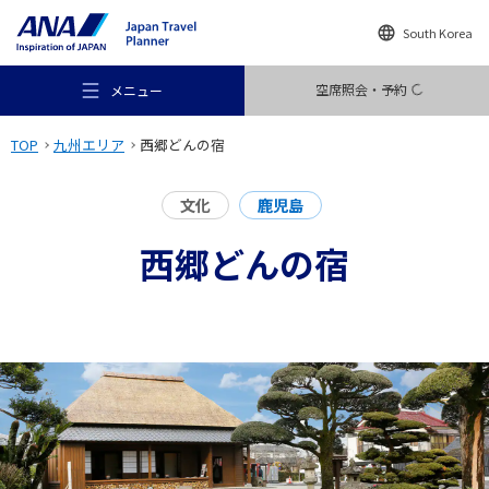
South Korea
空席照会・予約
メニュー
TOP
九州エリア
西郷どんの宿
文化
鹿児島
西郷どんの宿
おすすめの旅
旅のアイデア
行き先