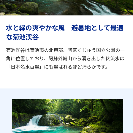
旅のお役立ち情報
ANA サービス
水と緑の爽やかな風 避暑地として最適
な菊池渓谷
閉じる
菊池渓谷は菊池市の北東部、阿蘇くじゅう国立公園の一
角に位置しており、阿蘇外輪山から湧き出した伏流水は
「日本名水百選」にも選ばれるほど清らかです。