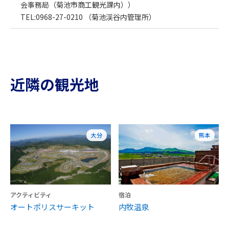
会事務局（菊池市商工観光課内））
TEL:0968-27-0210 （菊池渓谷内管理所）
近隣の観光地
大分
熊本
アクティビティ
宿泊
オートポリスサーキット
内牧温泉