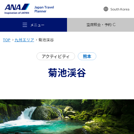
South Korea
空席照会・予約
メニュー
TOP
九州エリア
菊池渓谷
アクティビティ
熊本
菊池渓谷
おすすめの旅
旅のアイデア
行き先