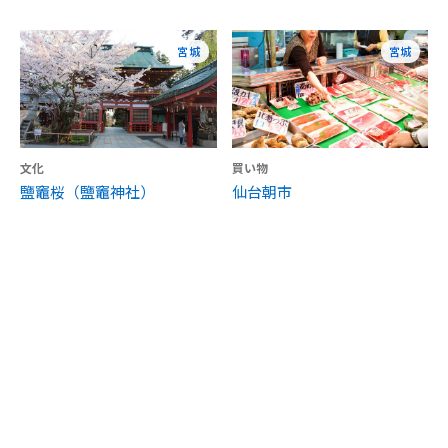
宮城
宮城
文化
買い物
鹽竈桜（鹽竈神社）
仙台朝市