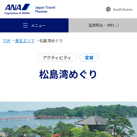
South Korea
空席照会・予約
メニュー
TOP
東北エリア
松島湾めぐり
アクティビティ
宮城
松島湾めぐり
おすすめの旅
旅のアイデア
行き先