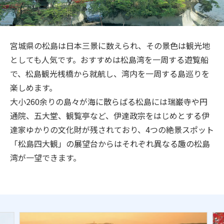
旅のお役立ち情報
ANA サービス
宮城県の松島は日本三景に数えられ、その景色は観光地
としても人気です。おすすめは松島湾を一周する遊覧船
で、松島観光桟橋から就航し、湾内を一周する島巡りを
閉じる
楽しめます。
大小260余りの島々が海に散らばる松島には瑞巌寺や円
通院、五大堂、観覧亭など、伊達政宗をはじめとする伊
達家ゆかりの文化財が残されており、4つの絶景スポット
「松島四大観」の展望台からはそれぞれ異なる趣の松島
湾が一望できます。