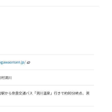
ogawaonsen.jp/
川村洞川
口駅から奈良交通バス「洞川温泉」行きで約80分終点、洞