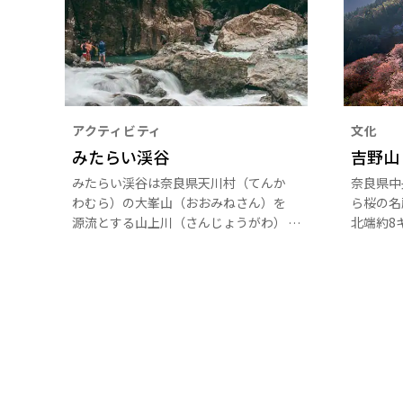
アクティビティ
文化
みたらい渓谷
吉野山
みたらい渓谷は奈良県天川村（てんか
奈良県中
わむら）の大峯山（おおみねさん）を
ら桜の名
源流とする山上川（さんじょうがわ）
北端約8
沿いにあります。エメラルドグリーン
は、麓か
に輝く清流が、滝や巨岩の合間を流れ
奥千本と
るダイナミックな渓谷美は関西随一。
ます。谷
川に沿った遊歩道でのハイキングがお
もいわれ
すすめです。四季折々の景観を楽しめ
す。特に
るのも魅力です。
から有名